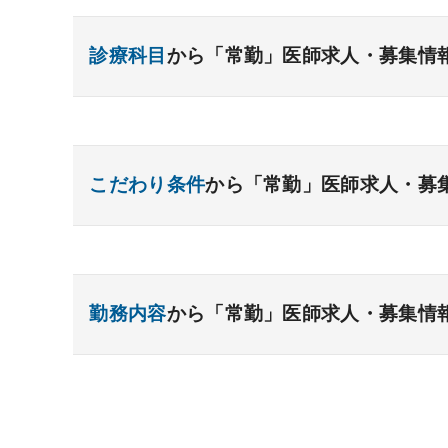
診療科目
から「常勤」医師求人・募集情
内科系
一般内科
呼吸器内科
消化器内科
循環
こだわり条件
から「常勤」医師求人・募
糖尿病内科
脳神経内科
血液内科
腎臓
リウマチ内科
総合診療科
資格取得が可能な施設
1週間以上の連続休暇取
外科系
開業支援あり
育児支援制度あり
1年未満の
勤務内容
から「常勤」医師求人・募集情
一般外科
年俸2000万円以上可能
呼吸器外科
外来のみの勤務可能
心臓血管外科
消
小児外科
給与インセンティブ制度あり
脳神経外科
整形外科
夜間当直なしの勤
形成外
外来
健診
病棟
在宅
救急
透
院長・副院長職
後期研修可能
週4日の勤務
手術
コンタクト
麻酔
その他
その他