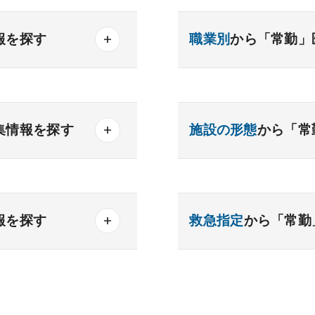
報を探す
職業別
から「常勤」
産業医
製薬会社
器内科
内分泌内科
集情報を探す
施設の形態
から「常
内科
老人内科
得可能
一般
療養
精神
勤務可能
クリニック
老健
報を探す
救急指定
から「常勤
化器外科
乳腺外科
務可
科
美容外科
析
検査
読影
あり
1次
2次
可能