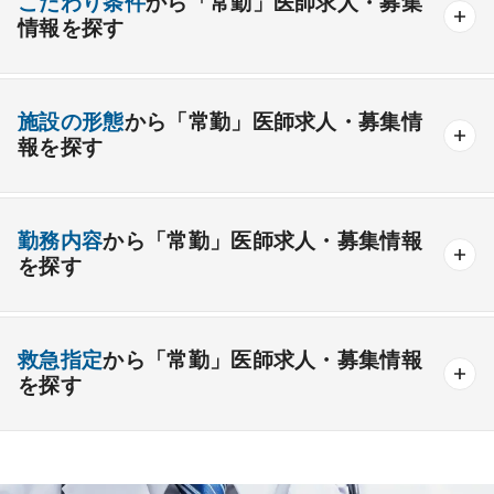
こだわり条件
から「常勤」医師求人・募集
情報を探す
外科系
資格取得が可能な施設
1週間以上の連続休暇取得可能
一般外科
呼吸器外科
心臓血管外科
施設の形態
から「常勤」医師求人・募集情
開業支援あり
育児支援制度あり
報を探す
消化器外科
乳腺外科
小児外科
脳神経外科
1年未満の勤務可能
年俸2000万円以上可能
整形外科
形成外科
美容外科
一般
療養
精神
一般＋療養
一般＋精神
外来のみの勤務可能
給与インセンティブ制度あり
勤務内容
から「常勤」医師求人・募集情報
その他
療養＋精神
クリニック
老健
その他の形態
を探す
夜間当直なしの勤務可
院長・副院長職
産婦人科
産科
婦人科
小児科
精神科
後期研修可能
週4日の勤務可能
外来
健診
病棟
在宅
救急
透析
心療内科
泌尿器科
眼科
耳鼻咽喉科
救急指定
から「常勤」医師求人・募集情報
オンコールなしの勤務可能
セカンドキャリア歓迎
検査
読影
手術
コンタクト
麻酔
を探す
皮膚科
麻酔科
リハビリテーション科
未経験歓迎
その他
放射線科
救命救急科
病理科
その他
あり
1次
2次
3次
なし