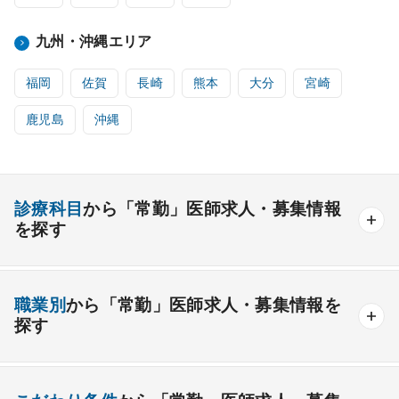
九州・沖縄エリア
福岡
佐賀
長崎
熊本
大分
宮崎
鹿児島
沖縄
診療科目
から「常勤」医師求人・募集情報
を探す
内科系
職業別
から「常勤」医師求人・募集情報を
一般内科
呼吸器内科
消化器内科
循環器内科
探す
内分泌内科
糖尿病内科
脳神経内科
血液内科
産業医
製薬会社
腎臓内科
老人内科
リウマチ内科
総合診療科