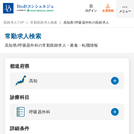
ログイン
会員登録
メニュー
医師求人TOP
常勤医師求人検索
高知県/呼吸器外科の医師求人
ログイン
会員登録
常勤求人検索
高知県/呼吸器外科の常勤医師求人・募集・転職情報
医師求人
都道府県
常勤検索
転職
高知
非常勤検索
アルバイト
診療科目
スポット検索
アルバイト
呼吸器外科
DtoDの転職・
アルバイト支援
詳細条件