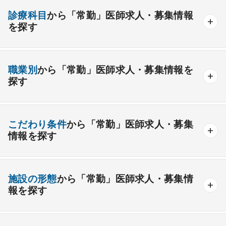
診療科目
から「常勤」医師求人・募集情報
を探す
内科系
職業別
から「常勤」医師求人・募集情報を
一般内科
呼吸器内科
消化器内科
循環器内科
探す
内分泌内科
糖尿病内科
脳神経内科
血液内科
産業医
製薬会社
腎臓内科
老人内科
リウマチ内科
総合診療科
こだわり条件
から「常勤」医師求人・募集
情報を探す
外科系
資格取得が可能な施設
1週間以上の連続休暇取得可能
一般外科
呼吸器外科
心臓血管外科
施設の形態
から「常勤」医師求人・募集情
開業支援あり
育児支援制度あり
報を探す
消化器外科
乳腺外科
小児外科
脳神経外科
1年未満の勤務可能
年俸2000万円以上可能
整形外科
形成外科
美容外科
一般
療養
精神
一般＋療養
一般＋精神