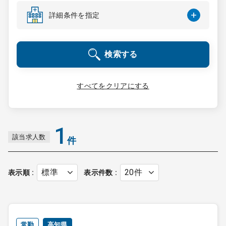
コンサルタント
詳細条件を指定
成功事例
検索する
転職ノウハウ
すべてをクリアにする
9:00 ～ 18:00
（平日）
受付時間
0120-337-613
1
該当求人数
件
クリニック開業
表示順
表示件数
DtoDとは
お問合せ
採用をお考えの医療機関の方
常勤
高知県