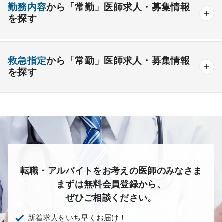
外来のみの勤務可能
給与インセンティブ制度あり
勤務内容
から「常勤」医師求人・募集情報
その他
療養＋精神
クリニック
老健
その他の形態
を探す
夜間当直なしの勤務可
院長・副院長職
産婦人科
産科
婦人科
小児科
精神科
後期研修可能
週4日の勤務可能
外来
健診
病棟
在宅
救急
透析
心療内科
泌尿器科
眼科
耳鼻咽喉科
救急指定
から「常勤」医師求人・募集情報
オンコールなしの勤務可能
セカンドキャリア歓迎
検査
読影
手術
コンタクト
麻酔
を探す
皮膚科
麻酔科
リハビリテーション科
未経験歓迎
その他
放射線科
救命救急科
病理科
その他
あり
1次
2次
3次
なし
転職・アルバイトをお考えの医師のみなさま
まずは無料会員登録から、
ぜひご相談ください。
新着求人をいち早くお届け！