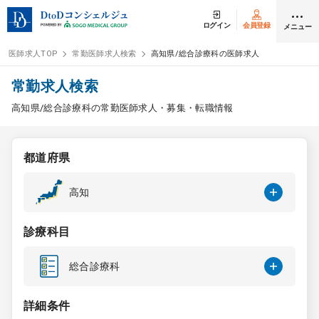
ログイン
会員登録
メニュー
医師求人TOP
常勤医師求人検索
高知県/総合診療科の医師求人
ログイン
会員登録
常勤求人検索
高知県/総合診療科の常勤医師求人・募集・転職情報
医師求人
都道府県
常勤検索
転職
高知
非常勤検索
アルバイト
診療科目
スポット検索
アルバイト
総合診療科
DtoDの転職・
アルバイト支援
詳細条件