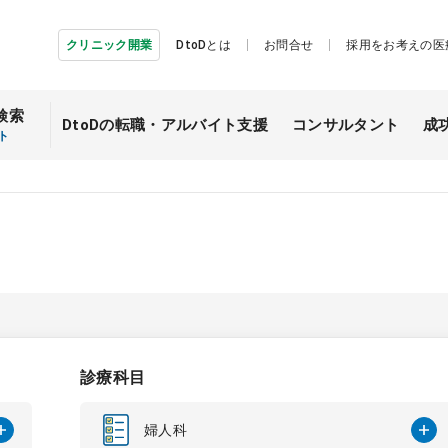
クリニック開業
DtoDとは
お問合せ
採用をお考えの医
検索
DtoDの転職・
アルバイト支援
コンサルタント
成
ト
診療科目
婦人科