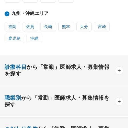
九州・沖縄エリア
福岡
佐賀
長崎
熊本
大分
宮崎
鹿児島
沖縄
診療科目
から「常勤」医師求人・募集情報
を探す
内科系
職業別
から「常勤」医師求人・募集情報を
一般内科
呼吸器内科
消化器内科
循環器内科
探す
内分泌内科
糖尿病内科
脳神経内科
血液内科
産業医
製薬会社
腎臓内科
老人内科
リウマチ内科
総合診療科