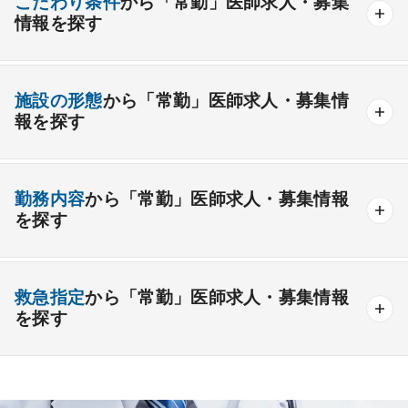
こだわり条件
から「常勤」医師求人・募集
情報を探す
外科系
資格取得が可能な施設
1週間以上の連続休暇取得可能
一般外科
呼吸器外科
心臓血管外科
施設の形態
から「常勤」医師求人・募集情
開業支援あり
育児支援制度あり
報を探す
消化器外科
乳腺外科
小児外科
脳神経外科
1年未満の勤務可能
年俸2000万円以上可能
整形外科
形成外科
美容外科
一般
療養
精神
一般＋療養
一般＋精神
外来のみの勤務可能
給与インセンティブ制度あり
勤務内容
から「常勤」医師求人・募集情報
その他
療養＋精神
クリニック
老健
その他の形態
を探す
夜間当直なしの勤務可
院長・副院長職
産婦人科
産科
婦人科
小児科
精神科
後期研修可能
週4日の勤務可能
外来
健診
病棟
在宅
救急
透析
心療内科
泌尿器科
眼科
耳鼻咽喉科
救急指定
から「常勤」医師求人・募集情報
オンコールなしの勤務可能
セカンドキャリア歓迎
検査
読影
手術
コンタクト
麻酔
を探す
皮膚科
麻酔科
リハビリテーション科
未経験歓迎
その他
放射線科
救命救急科
病理科
その他
あり
1次
2次
3次
なし