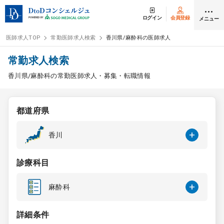
ログイン
会員登録
メニュー
医師求人TOP
常勤医師求人検索
香川県/麻酔科の医師求人
ログイン
会員登録
常勤求人検索
香川県/麻酔科の常勤医師求人・募集・転職情報
医師求人
都道府県
常勤検索
転職
香川
非常勤検索
アルバイト
診療科目
スポット検索
アルバイト
麻酔科
DtoDの転職・
アルバイト支援
詳細条件