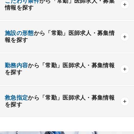
こだわり条件
から「常勤」医師求人・募集
情報を探す
外科系
資格取得が可能な施設
1週間以上の連続休暇取得可能
一般外科
呼吸器外科
心臓血管外科
施設の形態
から「常勤」医師求人・募集情
開業支援あり
育児支援制度あり
報を探す
消化器外科
乳腺外科
小児外科
脳神経外科
1年未満の勤務可能
年俸2000万円以上可能
整形外科
形成外科
美容外科
一般
療養
精神
一般＋療養
一般＋精神
外来のみの勤務可能
給与インセンティブ制度あり
勤務内容
から「常勤」医師求人・募集情報
その他
療養＋精神
クリニック
老健
その他の形態
を探す
夜間当直なしの勤務可
院長・副院長職
産婦人科
産科
婦人科
小児科
精神科
後期研修可能
週4日の勤務可能
外来
健診
病棟
在宅
救急
透析
心療内科
泌尿器科
眼科
耳鼻咽喉科
救急指定
から「常勤」医師求人・募集情報
オンコールなしの勤務可能
セカンドキャリア歓迎
検査
読影
手術
コンタクト
麻酔
を探す
皮膚科
麻酔科
リハビリテーション科
未経験歓迎
その他
放射線科
救命救急科
病理科
その他
あり
1次
2次
3次
なし