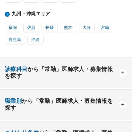
九州・沖縄エリア
福岡
佐賀
長崎
熊本
大分
宮崎
鹿児島
沖縄
診療科目
から「常勤」医師求人・募集情報
を探す
内科系
職業別
から「常勤」医師求人・募集情報を
一般内科
呼吸器内科
消化器内科
循環器内科
探す
内分泌内科
糖尿病内科
脳神経内科
血液内科
産業医
製薬会社
腎臓内科
老人内科
リウマチ内科
総合診療科