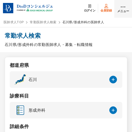
ログイン
会員登録
メニュー
医師求人TOP
常勤医師求人検索
石川県/形成外科の医師求人
ログイン
会員登録
常勤求人検索
石川県/形成外科の常勤医師求人・募集・転職情報
医師求人
都道府県
常勤検索
転職
石川
非常勤検索
アルバイト
診療科目
スポット検索
アルバイト
形成外科
DtoDの転職・
アルバイト支援
詳細条件