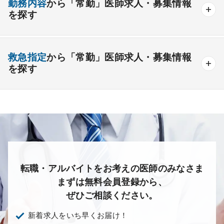
勤務内容
から「常勤」医師求人・募集情報
その他
療養＋精神
クリニック
老健
その他の形態
を探す
夜間当直なしの勤務可
院長・副院長職
産婦人科
産科
婦人科
小児科
精神科
後期研修可能
週4日の勤務可能
外来
健診
病棟
在宅
救急
透析
心療内科
泌尿器科
眼科
耳鼻咽喉科
救急指定
から「常勤」医師求人・募集情報
オンコールなしの勤務可能
セカンドキャリア歓迎
検査
読影
手術
コンタクト
麻酔
を探す
皮膚科
麻酔科
リハビリテーション科
未経験歓迎
その他
放射線科
救命救急科
病理科
その他
あり
1次
2次
3次
なし
転職・アルバイトをお考えの医師のみなさま
まずは無料会員登録から、
ぜひご相談ください。
新着求人をいち早くお届け！