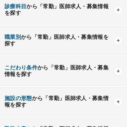
診療科目
から「常勤」医師求人・募集情報
を探す
内科系
職業別
から「常勤」医師求人・募集情報を
一般内科
呼吸器内科
消化器内科
循環器内科
探す
内分泌内科
糖尿病内科
脳神経内科
血液内科
産業医
製薬会社
腎臓内科
老人内科
リウマチ内科
総合診療科
こだわり条件
から「常勤」医師求人・募集
情報を探す
外科系
資格取得が可能な施設
1週間以上の連続休暇取得可能
一般外科
呼吸器外科
心臓血管外科
施設の形態
から「常勤」医師求人・募集情
開業支援あり
育児支援制度あり
報を探す
消化器外科
乳腺外科
小児外科
脳神経外科
1年未満の勤務可能
年俸2000万円以上可能
整形外科
形成外科
美容外科
一般
療養
精神
一般＋療養
一般＋精神
外来のみの勤務可能
給与インセンティブ制度あり