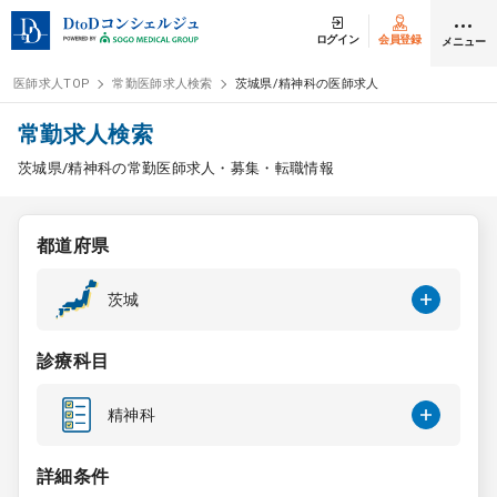
ログイン
会員登録
メニュー
医師求人TOP
常勤医師求人検索
茨城県/精神科の医師求人
ログイン
会員登録
常勤求人検索
茨城県/精神科の常勤医師求人・募集・転職情報
医師求人
都道府県
常勤検索
転職
茨城
非常勤検索
アルバイト
診療科目
スポット検索
アルバイト
精神科
DtoDの転職・
アルバイト支援
詳細条件