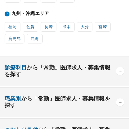
九州・沖縄エリア
福岡
佐賀
長崎
熊本
大分
宮崎
鹿児島
沖縄
診療科目
から「常勤」医師求人・募集情報
を探す
内科系
職業別
から「常勤」医師求人・募集情報を
一般内科
呼吸器内科
消化器内科
循環器内科
探す
内分泌内科
糖尿病内科
脳神経内科
血液内科
産業医
製薬会社
腎臓内科
老人内科
リウマチ内科
総合診療科