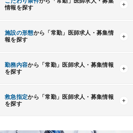
こだわり条件
から「常勤」医師求人・募集
情報を探す
外科系
資格取得が可能な施設
1週間以上の連続休暇取得可能
一般外科
呼吸器外科
心臓血管外科
施設の形態
から「常勤」医師求人・募集情
開業支援あり
育児支援制度あり
報を探す
消化器外科
乳腺外科
小児外科
脳神経外科
1年未満の勤務可能
年俸2000万円以上可能
整形外科
形成外科
美容外科
一般
療養
精神
一般＋療養
一般＋精神
外来のみの勤務可能
給与インセンティブ制度あり
勤務内容
から「常勤」医師求人・募集情報
その他
療養＋精神
クリニック
老健
その他の形態
を探す
夜間当直なしの勤務可
院長・副院長職
産婦人科
産科
婦人科
小児科
精神科
後期研修可能
週4日の勤務可能
外来
健診
病棟
在宅
救急
透析
心療内科
泌尿器科
眼科
耳鼻咽喉科
救急指定
から「常勤」医師求人・募集情報
オンコールなしの勤務可能
セカンドキャリア歓迎
検査
読影
手術
コンタクト
麻酔
を探す
皮膚科
麻酔科
リハビリテーション科
未経験歓迎
その他
放射線科
救命救急科
病理科
その他
あり
1次
2次
3次
なし