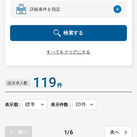
コンサルタント
詳細条件を指定
成功事例
検索する
転職ノウハウ
すべてをクリアにする
9:00 ～ 18:00
（平日）
受付時間
0120-337-613
119
該当求人数
件
クリニック開業
表示順
表示件数
DtoDとは
お問合せ
1
6
前へ
次へ
採用をお考えの医療機関の方