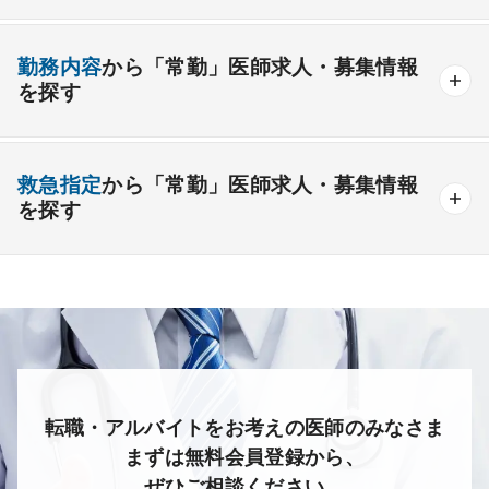
1年未満の勤務可能
年俸2000万円以上可能
整形外科
形成外科
美容外科
一般
療養
精神
一般＋療養
一般＋精神
外来のみの勤務可能
給与インセンティブ制度あり
勤務内容
から「常勤」医師求人・募集情報
その他
療養＋精神
クリニック
老健
その他の形態
を探す
夜間当直なしの勤務可
院長・副院長職
産婦人科
産科
婦人科
小児科
精神科
後期研修可能
週4日の勤務可能
外来
健診
病棟
在宅
救急
透析
心療内科
泌尿器科
眼科
耳鼻咽喉科
救急指定
から「常勤」医師求人・募集情報
オンコールなしの勤務可能
セカンドキャリア歓迎
検査
読影
手術
コンタクト
麻酔
を探す
皮膚科
麻酔科
リハビリテーション科
未経験歓迎
その他
放射線科
救命救急科
病理科
その他
あり
1次
2次
3次
なし
転職・アルバイトをお考えの医師のみなさま
まずは無料会員登録から、
ぜひご相談ください。