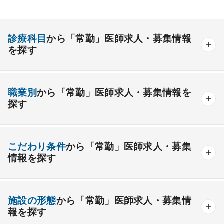
診療科目
から「常勤」医師求人・募集情報
を探す
内科系
職業別
から「常勤」医師求人・募集情報を
一般内科
呼吸器内科
消化器内科
循環器内科
探す
内分泌内科
糖尿病内科
脳神経内科
血液内科
産業医
製薬会社
腎臓内科
老人内科
リウマチ内科
総合診療科
こだわり条件
から「常勤」医師求人・募集
情報を探す
外科系
資格取得が可能な施設
1週間以上の連続休暇取得可能
一般外科
呼吸器外科
心臓血管外科
施設の形態
から「常勤」医師求人・募集情
開業支援あり
育児支援制度あり
報を探す
消化器外科
乳腺外科
小児外科
脳神経外科