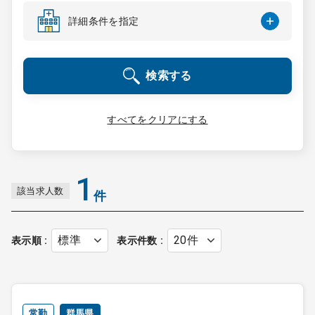
コンサルタント
詳細条件を指定
成功事例
検索する
転職ノウハウ
すべてをクリアにする
9:00 ～ 18:00
（平日）
受付時間
0120-337-613
1
該当求人数
件
クリニック開業
表示順
表示件数
DtoDとは
お問合せ
採用をお考えの医療機関の方
常勤
群馬県