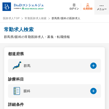
ログイン
会員登録
メニュー
医師求人TOP
常勤医師求人検索
群馬県/眼科の医師求人
ログイン
会員登録
常勤求人検索
群馬県/眼科の常勤医師求人・募集・転職情報
医師求人
都道府県
常勤検索
転職
群馬
非常勤検索
アルバイト
診療科目
スポット検索
アルバイト
眼科
DtoDの転職・
アルバイト支援
詳細条件