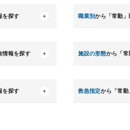
報を探す
職業別
から「常勤」
産業医
製薬会社
器内科
内分泌内科
集情報を探す
施設の形態
から「常
内科
老人内科
得可能
一般
療養
精神
勤務可能
クリニック
老健
報を探す
救急指定
から「常勤
化器外科
乳腺外科
務可
科
美容外科
析
検査
読影
あり
1次
2次
可能