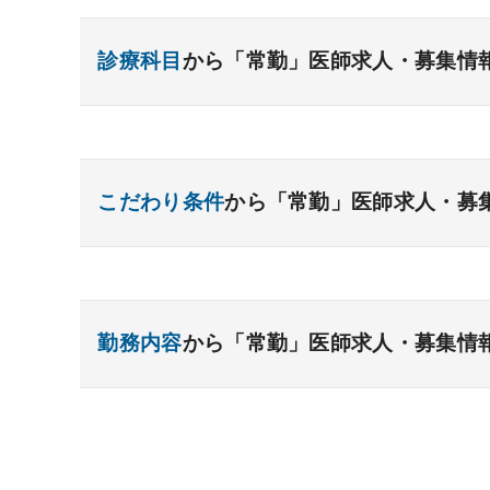
診療科目
から「常勤」医師求人・募集情
内科系
一般内科
呼吸器内科
消化器内科
循環
こだわり条件
から「常勤」医師求人・募
糖尿病内科
脳神経内科
血液内科
腎臓
リウマチ内科
総合診療科
資格取得が可能な施設
1週間以上の連続休暇取
外科系
開業支援あり
育児支援制度あり
1年未満の
勤務内容
から「常勤」医師求人・募集情
一般外科
年俸2000万円以上可能
呼吸器外科
外来のみの勤務可能
心臓血管外科
消
小児外科
給与インセンティブ制度あり
脳神経外科
整形外科
夜間当直なしの勤
形成外
外来
健診
病棟
在宅
救急
透
院長・副院長職
後期研修可能
週4日の勤務
手術
コンタクト
麻酔
その他
その他