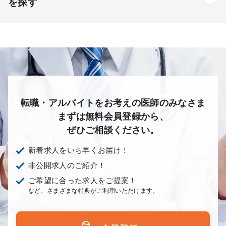
を探す
皮膚科
麻酔科
リハビリテーション科
未経験歓迎
その他
放射線科
救命救急科
病理科
その他
あり
1次
2次
3次
なし
転職・アルバイトをお考えの医師のみなさま
まずは無料会員登録から、
ぜひご相談ください。
新着求人をいち早くお届け！
非公開求人のご紹介！
ご希望に合った求人をご提案！
など、さまざまな特典がご利用いただけます。