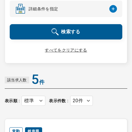
コンサルタント
詳細条件を指定
成功事例
検索する
転職ノウハウ
すべてをクリアにする
9:00 ～ 18:00
（平日）
受付時間
0120-337-613
5
該当求人数
件
クリニック開業
表示順
表示件数
DtoDとは
お問合せ
採用をお考えの医療機関の方
常勤
岐阜県