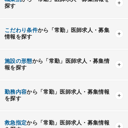
一般内科
呼吸器内科
消化器内科
循環器内科
探す
内分泌内科
糖尿病内科
脳神経内科
血液内科
産業医
製薬会社
腎臓内科
老人内科
リウマチ内科
総合診療科
こだわり条件
から「常勤」医師求人・募集
情報を探す
外科系
資格取得が可能な施設
1週間以上の連続休暇取得可能
一般外科
呼吸器外科
心臓血管外科
施設の形態
から「常勤」医師求人・募集情
開業支援あり
育児支援制度あり
報を探す
消化器外科
乳腺外科
小児外科
脳神経外科
1年未満の勤務可能
年俸2000万円以上可能
整形外科
形成外科
美容外科
一般
療養
精神
一般＋療養
一般＋精神
外来のみの勤務可能
給与インセンティブ制度あり
勤務内容
から「常勤」医師求人・募集情報
その他
療養＋精神
クリニック
老健
その他の形態
を探す
夜間当直なしの勤務可
院長・副院長職
産婦人科
産科
婦人科
小児科
精神科
後期研修可能
週4日の勤務可能
外来
健診
病棟
在宅
救急
透析
心療内科
泌尿器科
眼科
耳鼻咽喉科
救急指定
から「常勤」医師求人・募集情報
オンコールなしの勤務可能
セカンドキャリア歓迎
検査
読影
手術
コンタクト
麻酔