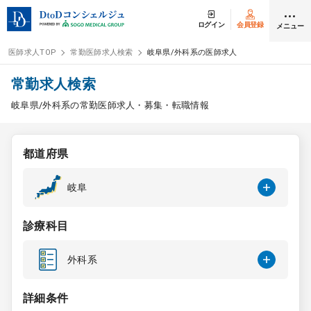
ログイン
会員登録
メニュー
医師求人TOP
常勤医師求人検索
岐阜県/外科系の医師求人
ログイン
会員登録
常勤求人検索
岐阜県/外科系の常勤医師求人・募集・転職情報
医師求人
都道府県
常勤検索
転職
岐阜
非常勤検索
アルバイト
診療科目
スポット検索
アルバイト
外科系
DtoDの転職・
アルバイト支援
詳細条件