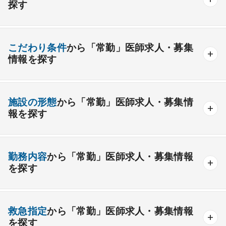
探す
内分泌内科
糖尿病内科
脳神経内科
血液内科
産業医
製薬会社
腎臓内科
老人内科
リウマチ内科
総合診療科
こだわり条件
から「常勤」医師求人・募集
情報を探す
外科系
資格取得が可能な施設
1週間以上の連続休暇取得可能
一般外科
呼吸器外科
心臓血管外科
施設の形態
から「常勤」医師求人・募集情
開業支援あり
育児支援制度あり
報を探す
消化器外科
乳腺外科
小児外科
脳神経外科
1年未満の勤務可能
年俸2000万円以上可能
整形外科
形成外科
美容外科
一般
療養
精神
一般＋療養
一般＋精神
外来のみの勤務可能
給与インセンティブ制度あり
勤務内容
から「常勤」医師求人・募集情報
その他
療養＋精神
クリニック
老健
その他の形態
を探す
夜間当直なしの勤務可
院長・副院長職
産婦人科
産科
婦人科
小児科
精神科
後期研修可能
週4日の勤務可能
外来
健診
病棟
在宅
救急
透析
心療内科
泌尿器科
眼科
耳鼻咽喉科
救急指定
から「常勤」医師求人・募集情報
オンコールなしの勤務可能
セカンドキャリア歓迎
検査
読影
手術
コンタクト
麻酔
を探す
皮膚科
麻酔科
リハビリテーション科