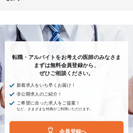
未経験歓迎
その他
放射線科
救命救急科
病理科
その他
あり
1次
2次
3次
なし
転職・アルバイトをお考えの医師のみなさま
まずは無料会員登録から、
ぜひご相談ください。
新着求人をいち早くお届け！
非公開求人のご紹介！
ご希望に合った求人をご提案！
など、さまざまな特典がご利用いただけます。
会員登録へ