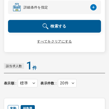
コンサルタント
詳細条件を指定
成功事例
検索する
転職ノウハウ
すべてをクリアにする
9:00 ～ 18:00
（平日）
受付時間
0120-337-613
1
該当求人数
件
クリニック開業
表示順
表示件数
DtoDとは
お問合せ
採用をお考えの医療機関の方
常勤
福島県