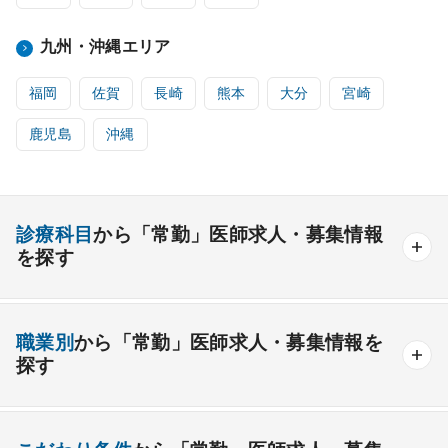
九州・沖縄エリア
福岡
佐賀
長崎
熊本
大分
宮崎
鹿児島
沖縄
診療科目
から「常勤」医師求人・募集情報
を探す
内科系
職業別
から「常勤」医師求人・募集情報を
一般内科
呼吸器内科
消化器内科
循環器内科
探す
内分泌内科
糖尿病内科
脳神経内科
血液内科
産業医
製薬会社
腎臓内科
老人内科
リウマチ内科
総合診療科