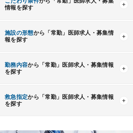
こだわり条件
から「常勤」医師求人・募集
情報を探す
外科系
資格取得が可能な施設
1週間以上の連続休暇取得可能
一般外科
呼吸器外科
心臓血管外科
施設の形態
から「常勤」医師求人・募集情
開業支援あり
育児支援制度あり
報を探す
消化器外科
乳腺外科
小児外科
脳神経外科
1年未満の勤務可能
年俸2000万円以上可能
整形外科
形成外科
美容外科
一般
療養
精神
一般＋療養
一般＋精神
外来のみの勤務可能
給与インセンティブ制度あり
勤務内容
から「常勤」医師求人・募集情報
その他
療養＋精神
クリニック
老健
その他の形態
を探す
夜間当直なしの勤務可
院長・副院長職
産婦人科
産科
婦人科
小児科
精神科
後期研修可能
週4日の勤務可能
外来
健診
病棟
在宅
救急
透析
心療内科
泌尿器科
眼科
耳鼻咽喉科
救急指定
から「常勤」医師求人・募集情報
オンコールなしの勤務可能
セカンドキャリア歓迎
検査
読影
手術
コンタクト
麻酔
を探す
皮膚科
麻酔科
リハビリテーション科
未経験歓迎
その他
放射線科
救命救急科
病理科
その他
あり
1次
2次
3次
なし