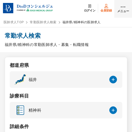
ログイン
会員登録
メニュー
医師求人TOP
常勤医師求人検索
福井県/精神科の医師求人
ログイン
会員登録
常勤求人検索
福井県/精神科の常勤医師求人・募集・転職情報
医師求人
都道府県
常勤検索
転職
福井
非常勤検索
アルバイト
診療科目
スポット検索
アルバイト
精神科
DtoDの転職・
アルバイト支援
詳細条件