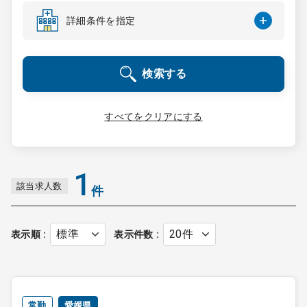
コンサルタント
詳細条件を指定
成功事例
検索する
転職ノウハウ
すべてをクリアにする
9:00 ～ 18:00
（平日）
受付時間
0120-337-613
1
該当求人数
件
クリニック開業
表示順
表示件数
DtoDとは
お問合せ
採用をお考えの医療機関の方
常勤
愛媛県