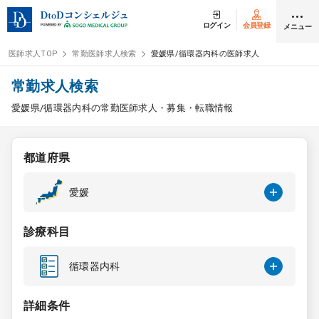
ログイン
会員登録
メニュー
医師求人TOP
常勤医師求人検索
愛媛県/循環器内科の医師求人
ログイン
会員登録
常勤求人検索
愛媛県/循環器内科の常勤医師求人・募集・転職情報
医師求人
都道府県
常勤検索
転職
愛媛
非常勤検索
アルバイト
診療科目
スポット検索
アルバイト
循環器内科
DtoDの転職・
アルバイト支援
詳細条件