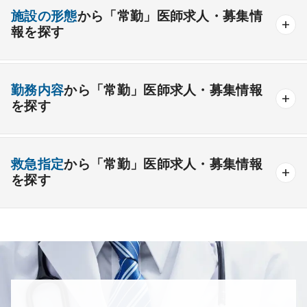
資格取得が可能な施設
1週間以上の連続休暇取得可能
一般外科
呼吸器外科
心臓血管外科
施設の形態
から「常勤」医師求人・募集情
開業支援あり
育児支援制度あり
報を探す
消化器外科
乳腺外科
小児外科
脳神経外科
1年未満の勤務可能
年俸2000万円以上可能
整形外科
形成外科
美容外科
一般
療養
精神
一般＋療養
一般＋精神
外来のみの勤務可能
給与インセンティブ制度あり
勤務内容
から「常勤」医師求人・募集情報
その他
療養＋精神
クリニック
老健
その他の形態
を探す
夜間当直なしの勤務可
院長・副院長職
産婦人科
産科
婦人科
小児科
精神科
後期研修可能
週4日の勤務可能
外来
健診
病棟
在宅
救急
透析
心療内科
泌尿器科
眼科
耳鼻咽喉科
救急指定
から「常勤」医師求人・募集情報
オンコールなしの勤務可能
セカンドキャリア歓迎
検査
読影
手術
コンタクト
麻酔
を探す
皮膚科
麻酔科
リハビリテーション科
未経験歓迎
その他
放射線科
救命救急科
病理科
その他
あり
1次
2次
3次
なし