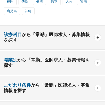
福岡
佐賀
長崎
熊本
大分
宮崎
鹿児島
沖縄
診療科目
から「常勤」医師求人・募集情報
を探す
内科系
職業別
から「常勤」医師求人・募集情報を
一般内科
呼吸器内科
消化器内科
循環器内科
探す
内分泌内科
糖尿病内科
脳神経内科
血液内科
産業医
製薬会社
腎臓内科
老人内科
リウマチ内科
総合診療科
こだわり条件
から「常勤」医師求人・募集
情報を探す
外科系