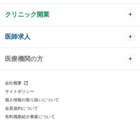
クリニック開業
クリニック開業 TOP
医師求人
クリニック物件検索
医師求人 TOP
医療機関の方
DtoDのクリニック開業支援
常勤求人検索
医院の譲渡・売却をお考えの方
クリニックの開業スタイル
会社概要
非常勤求人検索
サイトポリシー
採用をお考えの医療機関の方
クリニック開業までの流れ
個人情報の取り扱いについて
スポット求人検索
会員規約について
開業支援事例
有料職業紹介事業について
DtoDの転職・アルバイト支援
施工事例
成功事例