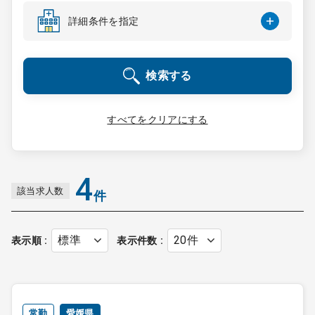
コンサルタント
詳細条件を指定
成功事例
検索する
転職ノウハウ
すべてをクリアにする
9:00 ～ 18:00
（平日）
受付時間
0120-337-613
4
該当求人数
件
クリニック開業
表示順
表示件数
DtoDとは
お問合せ
採用をお考えの医療機関の方
常勤
愛媛県