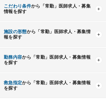
産業医
製薬会社
腎臓内科
老人内科
リウマチ内科
総合診療科
こだわり条件
から「常勤」医師求人・募集
情報を探す
外科系
資格取得が可能な施設
1週間以上の連続休暇取得可能
一般外科
呼吸器外科
心臓血管外科
施設の形態
から「常勤」医師求人・募集情
開業支援あり
育児支援制度あり
報を探す
消化器外科
乳腺外科
小児外科
脳神経外科
1年未満の勤務可能
年俸2000万円以上可能
整形外科
形成外科
美容外科
一般
療養
精神
一般＋療養
一般＋精神
外来のみの勤務可能
給与インセンティブ制度あり
勤務内容
から「常勤」医師求人・募集情報
その他
療養＋精神
クリニック
老健
その他の形態
を探す
夜間当直なしの勤務可
院長・副院長職
産婦人科
産科
婦人科
小児科
精神科
後期研修可能
週4日の勤務可能
外来
健診
病棟
在宅
救急
透析
心療内科
泌尿器科
眼科
耳鼻咽喉科
救急指定
から「常勤」医師求人・募集情報
オンコールなしの勤務可能
セカンドキャリア歓迎
検査
読影
手術
コンタクト
麻酔
を探す
皮膚科
麻酔科
リハビリテーション科
未経験歓迎
その他
放射線科
救命救急科
病理科
その他
あり
1次
2次
3次
なし