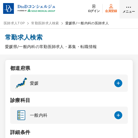
ログイン
会員登録
メニュー
医師求人TOP
常勤医師求人検索
愛媛県/一般内科の医師求人
ログイン
会員登録
常勤求人検索
愛媛県/一般内科の常勤医師求人・募集・転職情報
医師求人
都道府県
常勤検索
転職
愛媛
非常勤検索
アルバイト
診療科目
スポット検索
アルバイト
一般内科
DtoDの転職・
アルバイト支援
詳細条件