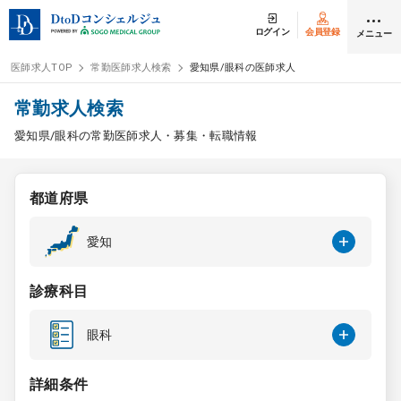
ログイン
会員登録
メニュー
医師求人TOP
常勤医師求人検索
愛知県/眼科の医師求人
ログイン
会員登録
常勤求人検索
愛知県/眼科の常勤医師求人・募集・転職情報
医師求人
都道府県
常勤検索
転職
愛知
非常勤検索
アルバイト
診療科目
スポット検索
アルバイト
眼科
DtoDの転職・
アルバイト支援
詳細条件