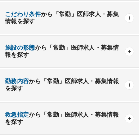
産業医
製薬会社
腎臓内科
老人内科
リウマチ内科
総合診療科
こだわり条件
から「常勤」医師求人・募集
情報を探す
外科系
資格取得が可能な施設
1週間以上の連続休暇取得可能
一般外科
呼吸器外科
心臓血管外科
施設の形態
から「常勤」医師求人・募集情
開業支援あり
育児支援制度あり
報を探す
消化器外科
乳腺外科
小児外科
脳神経外科
1年未満の勤務可能
年俸2000万円以上可能
整形外科
形成外科
美容外科
一般
療養
精神
一般＋療養
一般＋精神
外来のみの勤務可能
給与インセンティブ制度あり
勤務内容
から「常勤」医師求人・募集情報
その他
療養＋精神
クリニック
老健
その他の形態
を探す
夜間当直なしの勤務可
院長・副院長職
産婦人科
産科
婦人科
小児科
精神科
後期研修可能
週4日の勤務可能
外来
健診
病棟
在宅
救急
透析
心療内科
泌尿器科
眼科
耳鼻咽喉科
救急指定
から「常勤」医師求人・募集情報
オンコールなしの勤務可能
セカンドキャリア歓迎
検査
読影
手術
コンタクト
麻酔
を探す
皮膚科
麻酔科
リハビリテーション科
未経験歓迎
その他
放射線科
救命救急科
病理科
その他