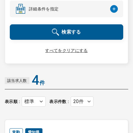
コンサルタント
詳細条件を指定
成功事例
検索する
転職ノウハウ
すべてをクリアにする
9:00 ～ 18:00
（平日）
受付時間
0120-337-613
4
該当求人数
件
クリニック開業
表示順
表示件数
DtoDとは
お問合せ
採用をお考えの医療機関の方
常勤
愛知県