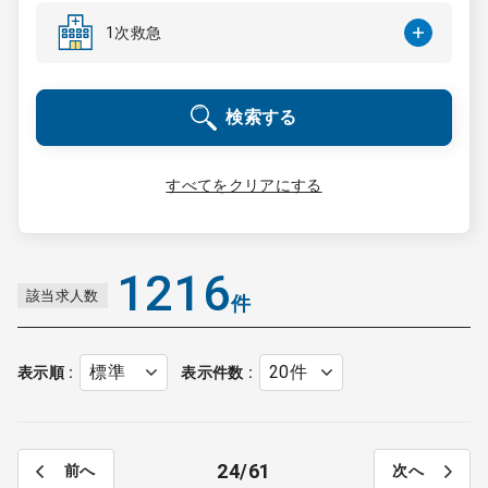
コンサルタント
1次救急
成功事例
検索する
転職ノウハウ
すべてをクリアにする
9:00 ～ 18:00
（平日）
受付時間
0120-337-613
1216
該当求人数
件
クリニック開業
表示順
表示件数
DtoDとは
お問合せ
24
61
前へ
次へ
採用をお考えの医療機関の方