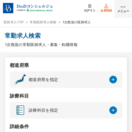
ログイン
会員登録
メニュー
医師求人TOP
常勤医師求人検索
1次救急の医師求人
ログイン
会員登録
常勤求人検索
1次救急の常勤医師求人・募集・転職情報
医師求人
都道府県
常勤検索
転職
都道府県を指定
非常勤検索
アルバイト
診療科目
スポット検索
アルバイト
診療科目を指定
DtoDの転職・
アルバイト支援
詳細条件