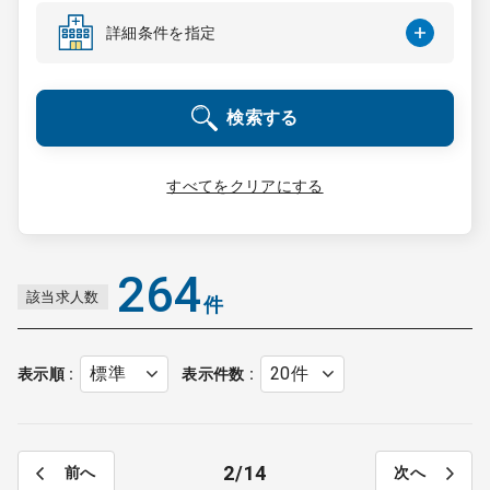
コンサルタント
詳細条件を指定
成功事例
検索する
転職ノウハウ
すべてをクリアにする
9:00 ～ 18:00
（平日）
受付時間
0120-337-613
264
該当求人数
件
クリニック開業
表示順
表示件数
DtoDとは
お問合せ
2
14
前へ
次へ
採用をお考えの医療機関の方