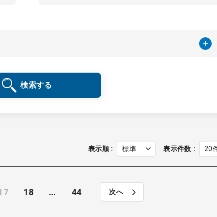
検索する
表示順
表示件数
17
18
…
44
次へ