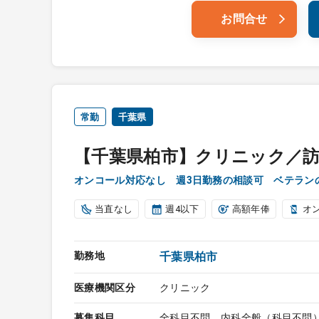
お問合せ
常勤
千葉県
【千葉県柏市】クリニック／
オンコール対応なし 週3日勤務の相談可 ベテラン
当直なし
週4以下
高額年俸
オ
勤務地
千葉県柏市
医療機関区分
クリニック
募集科目
全科目不問、内科全般（科目不問