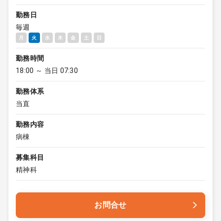
勤務日
毎週
月
火
水
木
金
土
日
勤務時間
18:00 ～ 当日 07:30
勤務体系
当直
勤務内容
病棟
募集科目
精神科
お問合せ