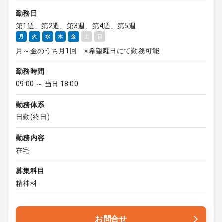
勤務日
第1週、第2週、第3週、第4週、第5週
月
火
水
木
金
土
日
月～金のうち月1回 ※希望曜日にて勤務可能
勤務時間
09:00 ～ 当日 18:00
勤務体系
日勤(終日)
勤務内容
在宅
募集科目
精神科
お問合せ