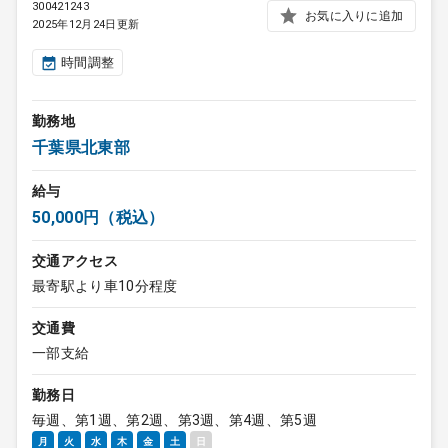
300421243
お気に入りに追加
2025年12月24日更新
時間調整
勤務地
千葉県北東部
給与
50,000円（税込）
交通アクセス
最寄駅より車10分程度
交通費
一部支給
勤務日
毎週、第1週、第2週、第3週、第4週、第5週
月
火
水
木
金
土
日