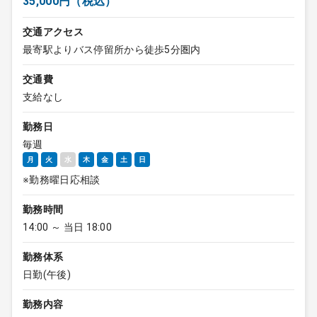
35,000円（税込）
交通アクセス
最寄駅よりバス停留所から徒歩5分圏内
交通費
支給なし
勤務日
毎週
月
火
水
木
金
土
日
※勤務曜日応相談
勤務時間
14:00 ～ 当日 18:00
勤務体系
日勤(午後)
勤務内容