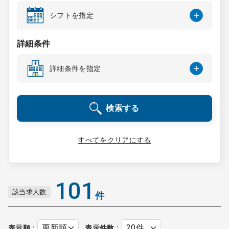
コンサルタント
シフトを指定
成功事例
詳細条件
詳細条件を指定
転職ノウハウ
検索する
9:00 ～ 18:00
（平日）
受付時間
0120-337-613
すべてをクリアにする
クリニック開業
101
該当求人数
件
DtoDとは
お問合せ
採用をお考えの医療機関の方
表示順
表示件数