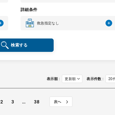
詳細条件
救急指定なし
検索する
表示順
表示件数
2
3
…
38
次へ