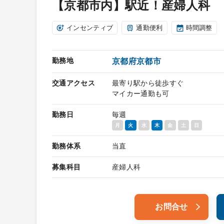
【京都市内】駅近！産婦人科
インセンティブ
通勤便利
時間調整
勤務地
京都府京都市
交通アクセス
最寄り駅から徒歩すぐ
マイカー通勤も可
勤務日
毎週
月
火
水
木
金
土
日
勤務体系
当直
募集科目
産婦人科
お問合せ