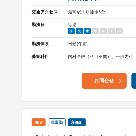
交通アクセス
最寄駅より徒歩6分
勤務日
毎週
月
火
水
木
金
土
日
勤務体系
日勤(午前)
募集科目
内科全般（科目不問）、一般内科
お問合せ
NEW
非常勤
京都府