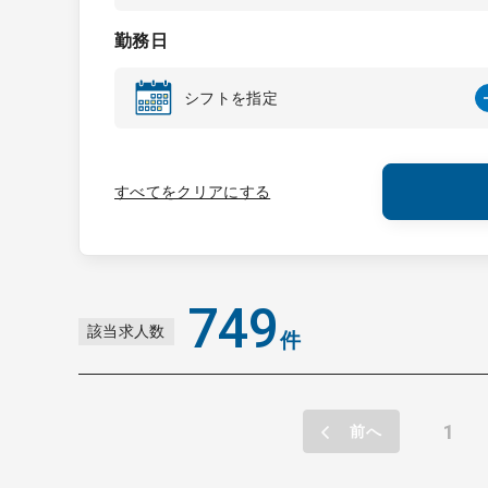
勤務日
シフトを指定
すべてをクリアにする
749
該当求人数
件
1
前へ