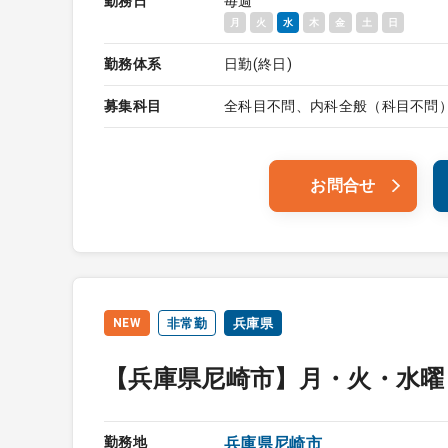
勤務日
毎週
月
火
水
木
金
土
日
勤務体系
日勤(終日)
募集科目
全科目不問、内科全般（科目不問
お問合せ
NEW
非常勤
兵庫県
【兵庫県尼崎市】月・火・水曜
勤務地
兵庫県尼崎市