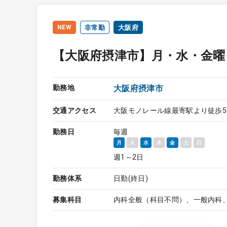
NEW
非常勤
大阪府
【大阪府摂津市】月・水・金曜
勤務地
大阪府摂津市
交通アクセス
大阪モノレール線最寄駅より徒歩5
勤務日
毎週
月
火
水
木
金
土
日
週1～2日
勤務体系
日勤(終日)
募集科目
内科全般（科目不問）、一般内科