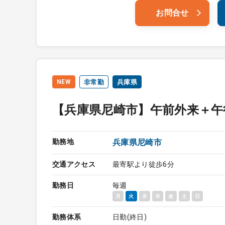
お問合せ
NEW
非常勤
兵庫県
【兵庫県尼崎市】午前外来＋午
勤務地
兵庫県尼崎市
交通アクセス
最寄駅より徒歩6分
勤務日
毎週
月
火
水
木
金
土
日
勤務体系
日勤(終日)