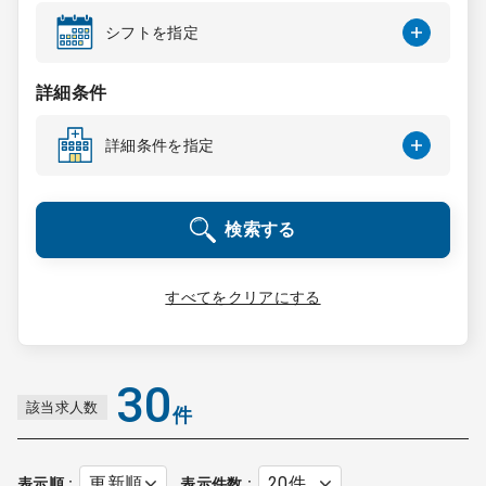
コンサルタント
シフトを指定
成功事例
詳細条件
詳細条件を指定
転職ノウハウ
検索する
9:00 ～ 18:00
（平日）
受付時間
0120-337-613
すべてをクリアにする
クリニック開業
30
該当求人数
件
DtoDとは
お問合せ
採用をお考えの医療機関の方
表示順
表示件数