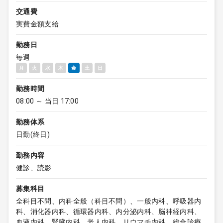
交通費
実費金額支給
勤務日
毎週
月
火
水
木
金
土
日
勤務時間
08:00 ～ 当日 17:00
勤務体系
日勤(終日)
勤務内容
健診、読影
募集科目
全科目不問、内科全般（科目不問）、一般内科、呼吸器内
科、消化器内科、循環器内科、内分泌内科、脳神経内科、
血液内科、腎臓内科、老人内科、リウマチ内科、総合診療