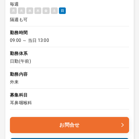
毎週
月
火
水
木
金
土
日
隔週も可
勤務時間
09:00 ～ 当日 13:00
勤務体系
日勤(午前)
勤務内容
外来
募集科目
耳鼻咽喉科
お問合せ