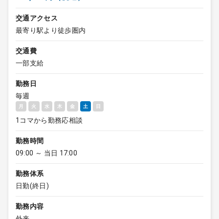
交通アクセス
最寄り駅より徒歩圏内
交通費
一部支給
勤務日
毎週
月
火
水
木
金
土
日
1コマから勤務応相談
勤務時間
09:00 ～ 当日 17:00
勤務体系
日勤(終日)
勤務内容
外来