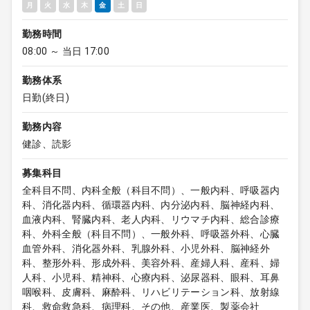
月
火
水
木
金
土
日
勤務時間
08:00 ～ 当日 17:00
勤務体系
日勤(終日)
勤務内容
健診、読影
募集科目
全科目不問、内科全般（科目不問）、一般内科、呼吸器内
科、消化器内科、循環器内科、内分泌内科、脳神経内科、
血液内科、腎臓内科、老人内科、リウマチ内科、総合診療
科、外科全般（科目不問）、一般外科、呼吸器外科、心臓
血管外科、消化器外科、乳腺外科、小児外科、脳神経外
科、整形外科、形成外科、美容外科、産婦人科、産科、婦
人科、小児科、精神科、心療内科、泌尿器科、眼科、耳鼻
咽喉科、皮膚科、麻酔科、リハビリテーション科、放射線
科、救命救急科、病理科、その他、産業医、製薬会社