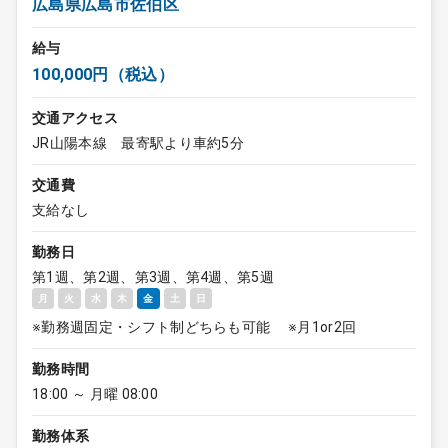
広島県広島市佐伯区
給与
100,000円（税込）
交通アクセス
JR山陽本線 最寄駅より車約5分
交通費
支給なし
勤務日
第1週、第2週、第3週、第4週、第5週
月
火
水
木
金
土
日
※勤務週固定・シフト制どちらも可能 ※月1or2回
勤務時間
18:00 ～ 月曜 08:00
勤務体系