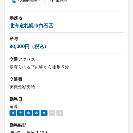
後期研修医可
未経験
勤務地
北海道札幌市白石区
給与
80,000円（税込）
交通アクセス
最寄りの地下鉄駅から徒歩５分
交通費
実費金額支給
勤務日
毎週
月
火
水
木
金
土
日
勤務時間
09:00 ～ 当日 17:00