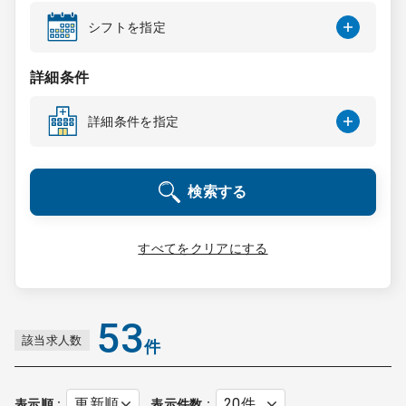
コンサルタント
シフトを指定
成功事例
詳細条件
詳細条件を指定
転職ノウハウ
検索する
9:00 ～ 18:00
（平日）
受付時間
0120-337-613
すべてをクリアにする
クリニック開業
53
該当求人数
件
DtoDとは
お問合せ
採用をお考えの医療機関の方
表示順
表示件数