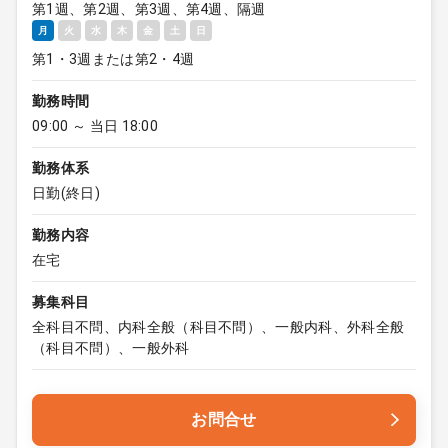
第1週、第2週、第3週、第4週、隔週
月
火
水
木
金
土
日
第1・3週または第2・4週
勤務時間
09:00 ～ 当日 18:00
勤務体系
日勤(終日)
勤務内容
在宅
募集科目
全科目不問、内科全般（科目不問）、一般内科、外科全般
（科目不問）、一般外科
お問合せ