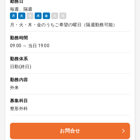
勤務日
毎週、隔週
月
火
水
木
金
土
日
月・火・木・金のうちご希望の曜日（隔週勤務可能）
勤務時間
09:00 ～ 当日 19:00
勤務体系
日勤(終日)
勤務内容
外来
募集科目
整形外科
お問合せ