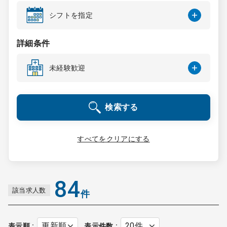
コンサルタント
シフトを指定
成功事例
詳細条件
未経験歓迎
転職ノウハウ
検索する
9:00 ～ 18:00
（平日）
受付時間
0120-337-613
すべてをクリアにする
クリニック開業
84
該当求人数
件
DtoDとは
お問合せ
採用をお考えの医療機関の方
表示順
表示件数