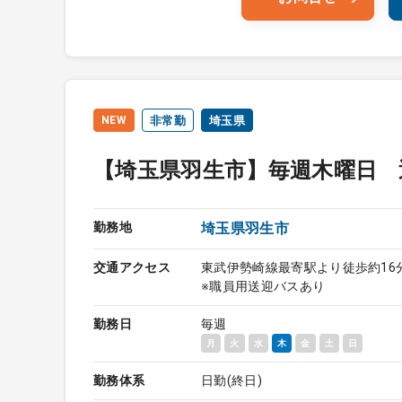
NEW
非常勤
埼玉県
【埼玉県羽生市】毎週木曜日 
勤務地
埼玉県羽生市
交通アクセス
東武伊勢崎線最寄駅より徒歩約16
※職員用送迎バスあり
勤務日
毎週
月
火
水
木
金
土
日
勤務体系
日勤(終日)