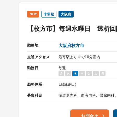
NEW
非常勤
大阪府
【枚方市】毎週水曜日 透析回診 
勤務地
大阪府枚方市
交通アクセス
最寄駅より車で10分圏内
勤務日
毎週
月
火
水
木
金
土
日
勤務体系
日勤(終日)
募集科目
循環器内科、血液内科、腎臓内科
お問合せ