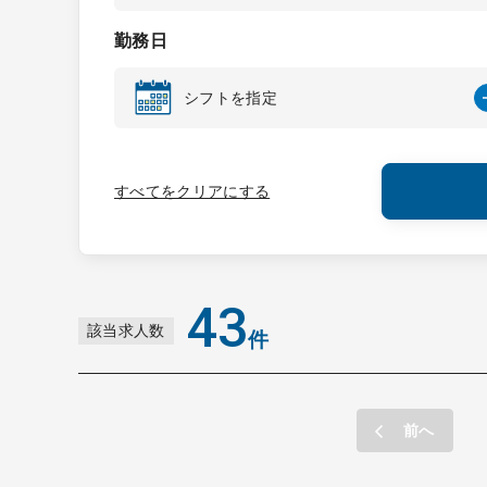
勤務日
シフトを指定
すべてをクリアにする
43
該当求人数
件
前へ