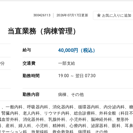
300426113
2026年07月17日更新
お気に入りに追加
日 当直業務（病棟管理）
給与
40,000円（税込）
9分
交通費
一部支給
勤務時間
19:00 ～ 翌日 07:30
勤務内容
病棟、その他
）、一般内科、呼吸器内科、消化器内科、循環器内科、内分泌内科、
、腎臓内科、老人内科、リウマチ内科、総合診療科、外科全般（科目
臓血管外科、消化器外科、乳腺外科、小児外科、脳神経外科、整形外
科、産科、婦人科、小児科、精神科、心療内科、泌尿器科、眼科、耳
リテーション科、放射線科、救命救急科、病理科、その他