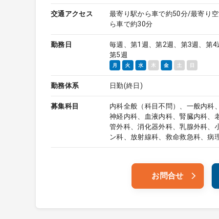
交通アクセス
最寄り駅から車で約50分/最寄り
ら車で約30分
勤務日
毎週、第1週、第2週、第3週、第4
第5週
月
火
水
木
金
土
日
勤務体系
日勤(終日)
募集科目
内科全般（科目不問）、一般内科
神経内科、血液内科、腎臓内科、
管外科、消化器外科、乳腺外科、
ン科、放射線科、救命救急科、病
お問合せ