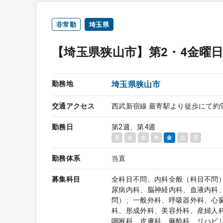
非常勤
埼玉県
【埼玉県狭山市】第2・4金曜
勤務地
埼玉県狭山市
交通アクセス
西武新宿線 最寄駅より徒歩にて約
勤務日
第2週、第4週
月
火
水
木
金
土
日
勤務体系
当直
募集科目
全科目不問、内科全般（科目不問
尿病内科、脳神経内科、血液内科
問）、一般外科、呼吸器外科、心
科、形成外科、美容外科、産婦人
咽喉科、皮膚科、麻酔科、リハビ