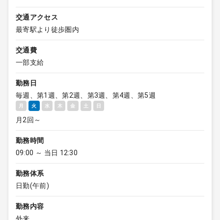
交通アクセス
最寄駅より徒歩圏内
交通費
一部支給
勤務日
毎週、第1週、第2週、第3週、第4週、第5週
月
火
水
木
金
土
日
月2回～
勤務時間
09:00 ～ 当日 12:30
勤務体系
日勤(午前)
勤務内容
外来