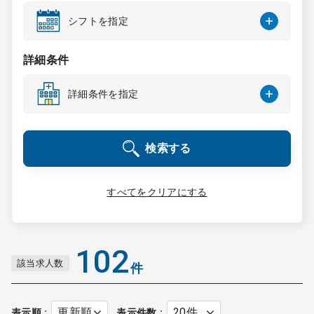
コンサルタント
シフトを指定
成功事例
詳細条件
詳細条件を指定
転職ノウハウ
検索する
9:00 ～ 18:00
（平日）
受付時間
0120-337-613
すべてをクリアにする
クリニック開業
102
該当求人数
件
DtoDとは
お問合せ
採用をお考えの医療機関の方
表示順
表示件数