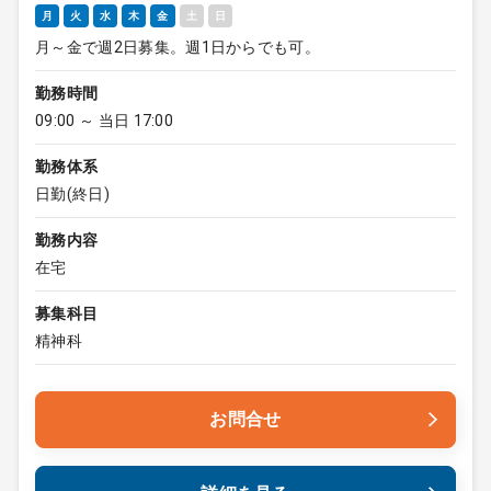
月
火
水
木
金
土
日
月～金で週2日募集。週1日からでも可。
勤務時間
09:00 ～ 当日 17:00
勤務体系
日勤(終日)
勤務内容
在宅
募集科目
精神科
お問合せ