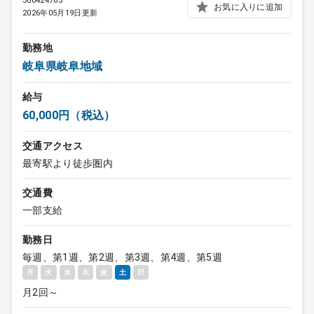
300424763
お気に入りに追加
2026年05月19日更新
勤務地
岐阜県岐阜地域
給与
60,000円（税込）
交通アクセス
最寄駅より徒歩圏内
交通費
一部支給
勤務日
毎週、第1週、第2週、第3週、第4週、第5週
月
火
水
木
金
土
日
月2回～