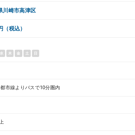
県川崎市高津区
00円（税込）
水
木
金
土
日
都市線よりバスで10分圏内
以上