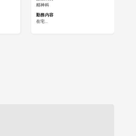
精神科
勤
在
勤務内容
在
在宅
コマ
・
訪問診療（電子カルテ入力、主治医
知症
・
意見書等書類作成含む）、勤務時間
・
内での往診対応 等
・
・1日の対応目安は施設10名、居宅5
病
～6名程度です
・
・症例は認知症メイン、ほか統合失
・
調症、不安神経症、鬱病など精神科
症例のみの対応です。
の患者
・診療体制：看護師or帯同職員
・電子カルテ：モバカル
対応
へ転院
◎クリニックには呼吸器、循環器、
血液内科と幅広い科の医師が在籍し
1）
ております。
◎近隣にあるグループのクリニック
に常勤精神科医師がいるため、連携
ビ装
を取りながら診療を進めることが可