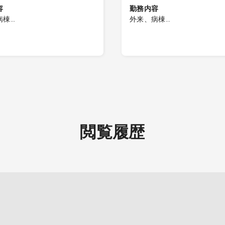
容
勤務内容
病棟
外来、病棟
 外来
■午前 外来
：10 名程度を予定/コマ
・対応数：10 名程度を予定/
疾患：統合失調症・認知症
・主な疾患：統合失調症・認
2～4 診
・体制：2～4 診
テ：紙
・カルテ：紙
 病棟管理
■午後 病棟管理
：10 名程度
・対応数：10 名程度
：精神科全般
・疾患：精神科全般
失調症と認知症の患者
統合失調症と認知症
閲覧履歴
いです。
様が多いです。
対応：非常勤医師にて対応
・内科対応：非常勤医師にて
在の場合は近隣の病院へ転院
し、不在の場合は近隣の病院
入院の受け入れ有
・措置入院の受け入れ有
棟入院基本料（15 対1）
・精神病棟入院基本料（15 対
機器（設備）
■医療機器（設備）
診断装置、X 線テレビ装
超音波診断装置、X 線テレ
動血液ガス分析装置、
置、自動血液ガス分析装置、