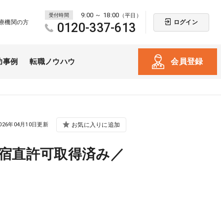
9:00 ～ 18:00
受付時間
（平日）
ログイン
療機関の方
0120-337-613
会員登録
功事例
転職ノウハウ
026年04月10日更新
お気に入りに追加
宿直許可取得済み／