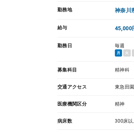
勤務地
神奈川
給与
45,0
勤務日
毎週
月
火
募集科目
精神科
交通アクセス
東急田園
医療機関区分
精神
病床数
300床