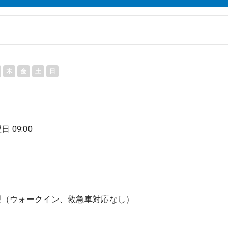
木
金
土
日
翌日 09:00
理（ウォークイン、救急車対応なし）