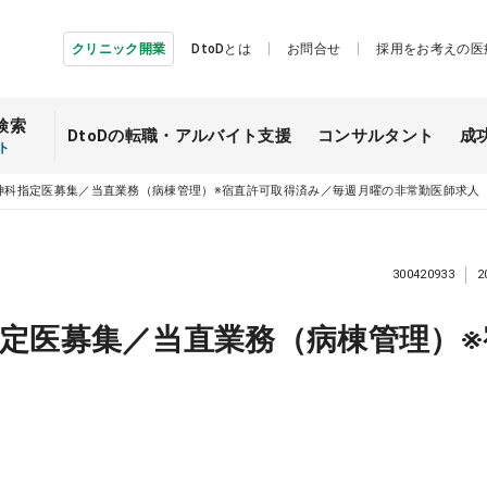
クリニック開業
DtoDとは
お問合せ
採用をお考えの医
検索
DtoDの転職・
アルバイト支援
コンサルタント
成
ト
神科指定医募集／当直業務（病棟管理）※宿直許可取得済み／毎週月曜の非常勤医師求人
300420933
2
定医募集／当直業務（病棟管理）※