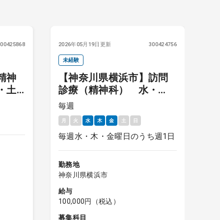
300425868
2026年05月19日更新
300424756
20
未経験
高
精神
【神奈川県横浜市】訪問
・土
診療（精神科） 水・
／外
木・金のうち週1日 訪問
可
毎週
毎
00円
診療未経験の先生も歓迎
月
火
水
木
金
土
日
月
★
毎週水・木・金曜日のうち週1日
勤
神
勤務地
神奈川県横浜市
給
1
給与
100,000円（税込）
募
精
募集科目