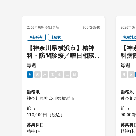
4756
2026年08月04日更新
300426540
2026年0
高額給与
未経験
救急対
問
【神奈川県横浜市】精神
【神
科・訪問診療／曜日相談
科病
問
可能／給与11,000円／駅
木・
毎週
毎週
迎
近
日）
月
火
水
木
金
土
日
月
火
90,0
1日
勤務地
勤務地
神奈川県神奈川県横浜市
神奈川
給与
給与
110,000円（税込）
90,0
募集科目
募集科
精神科
精神科