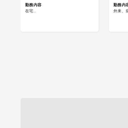
勤務内容
勤務内
在宅
外来、
在宅患者における、精神疾患の対応
■午前
・居宅および施設への訪問診療
・対応数
医
・1日の平均訪問件数・・・10人前後
・主な
間
・内科患者様の診察の有無・・・無
・体制：
・主となる対象疾患：認知症、うつ
・カル
5
病など
・同行者：ドライバー、看護師
■午後
失
・電子カルテ：homis
・対応数
科
・疾患
統合
様が多
・内科
し、不
、
・措置
し
・精神病
ク
■医療
携
超音波
可
置、自