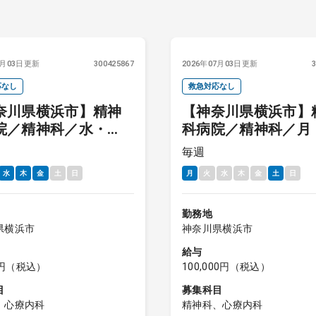
7月03日更新
300425867
2026年07月03日更新
応なし
救急対応なし
奈川県横浜市】精神
【神奈川県横浜市】
院／精神科／水・
科病院／精神科／月
金曜日／日勤（終
曜日／日勤（終日）
毎週
／外来・病棟管理／
来・病棟管理／100,0
水
木
金
土
日
月
火
水
木
金
土
日
00円
勤務地
県横浜市
神奈川県横浜市
給与
00円（税込）
100,000円（税込）
目
募集科目
、心療内科
精神科、心療内科