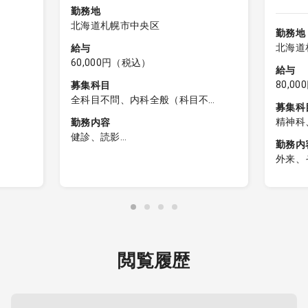
勤務地
北海道札幌市中央区
勤務地
北海道
給与
60,000円（税込）
給与
80,0
募集科目
全科目不問、内科全般（科目不
募集科
問）、一般内科、呼吸器内科、消化
精神科
勤務内容
器内科、循環器内科、内分泌内科、
健診、読影
脳神経内科、血液内科、腎臓内科、
勤務内
老人内科、リウマチ内科、総合診療
外来、
うちの
毎週金曜日における巡回(訪問)健診に
科、外科全般（科目不問）、一般外
オンラ
す(１
おける問診および心電図の説明をお
科、呼吸器外科、心臓血管外科、消
たしま
ち新患
願いいたします。
化器外科、乳腺外科、小児外科、脳
主な疾
神経外科、整形外科、形成外科、美
症 (
勤務時間の目安： 出発7:00〜8:00頃
容外科、産婦人科、産科、婦人科、
くても
出発 ／ 帰院17:30頃
小児科、精神科、心療内科、泌尿器
・1診
※訪問先や受診者数により変動あり。
閲覧履歴
科、眼科、耳鼻咽喉科、皮膚科、麻
午前のみで終了するケースもござい
酔科、リハビリテーション科、放射
◎フォ
ます。
線科、救命救急科、病理科、その
診察・
他、産業医、製薬会社
る環境