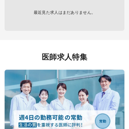
診察人数： 1日あたり20名〜70名程
度（訪問先により異なります）
最近見た求人はまだありません。
●胸部レントゲン写真の読影業務はご
ざいません（画像の閲覧環境がない
ため）
●給与は時給 10,000円（実働時間分
を支給）
医師求人特集
※木曜日からの出張にもご対応いただ
ける方、歓迎いたします