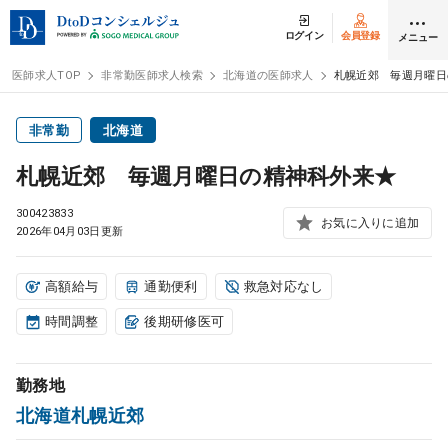
ログイン
会員登録
メニュー
医師求人TOP
非常勤医師求人検索
北海道の医師求人
札幌近郊 毎週月曜日
ログイン
会員登録
非常勤
北海道
札幌近郊 毎週月曜日の精神科外来★
医師求人
300423833
お気に入りに追加
2026年04月03日更新
常勤検索
転職
高額給与
通勤便利
救急対応なし
非常勤検索
アルバイト
時間調整
後期研修医可
スポット検索
アルバイト
勤務地
北海道札幌近郊
DtoDの転職・
アルバイト支援