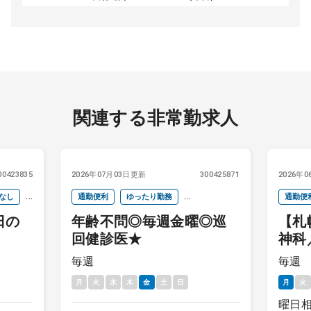
関連する非常勤求人
00423835
2026年07月03日更新
300425871
2026年
なし
通勤便利
ゆったり勤務
通勤便
日の
年齢不問◎毎週金曜◎巡
【札
救急対応なし
時間調整
回健診医★
神科
後期研修医可
未経験
ライ
毎週
毎週
月
火
水
木
金
土
日
月
火
曜日