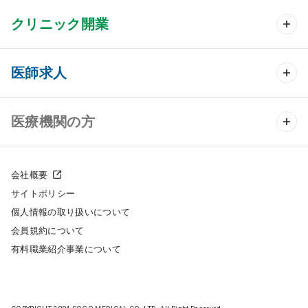
クリニック開業
クリニック開業 TOP
医師求人
クリニック物件検索
医師求人 TOP
医療機関の方
DtoDのクリニック開業支援
常勤求人検索
医院の譲渡・売却をお考えの方
クリニックの開業スタイル
会社概要
非常勤求人検索
サイトポリシー
採用をお考えの医療機関の方
クリニック開業までの流れ
個人情報の取り扱いについて
スポット求人検索
会員規約について
開業支援事例
有料職業紹介事業について
DtoDの転職・アルバイト支援
施工事例
成功事例