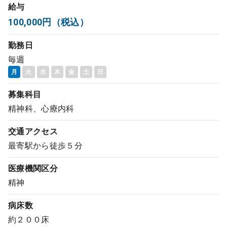
給与
コンサルタント
100,000円（税込）
成功事例
勤務日
毎週
転職ノウハウ
月
火
水
木
金
土
日
募集科目
9:00 ～ 18:00
精神科、心療内科
（平日）
受付時間
0120-337-613
交通アクセス
最寄駅から徒歩５分
クリニック開業
医療機関区分
精神
DtoDとは
病床数
お問合せ
約２００床
採用をお考えの医療機関の方