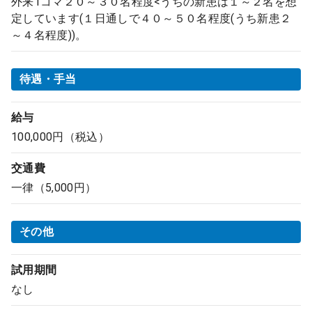
外来1コマ２０～３０名程度<うちの新患は１～２名を想
定しています(１日通しで４０～５０名程度(うち新患２
～４名程度))。
待遇・手当
給与
100,000円（税込）
交通費
一律（5,000円）
その他
試用期間
なし