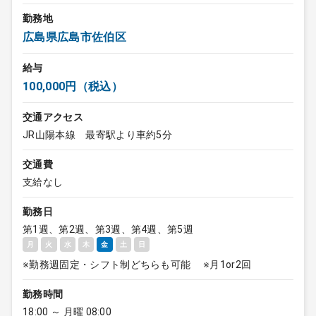
勤務地
広島県広島市佐伯区
給与
100,000円（税込）
交通アクセス
JR山陽本線 最寄駅より車約5分
交通費
支給なし
勤務日
第1週、第2週、第3週、第4週、第5週
月
火
水
木
金
土
日
※勤務週固定・シフト制どちらも可能 ※月1or2回
勤務時間
18:00 ～ 月曜 08:00