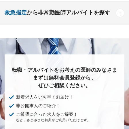
外来
健診
病棟
在宅
救急
透析
産婦人科
産科
婦人科
小児科
精神科
救急指定
から非常勤医師アルバイトを探す
検査
読影
手術
コンタクト
麻酔
心療内科
泌尿器科
眼科
耳鼻咽喉科
その他
あり
1次
2次
3次
なし
皮膚科
麻酔科
リハビリテーション科
放射線科
救命救急科
病理科
その他
転職・アルバイトをお考えの医師のみなさま
まずは無料会員登録から、
ぜひご相談ください。
新着求人をいち早くお届け！
非公開求人のご紹介！
ご希望に合った求人をご提案！
など、さまざまな特典がご利用いただけます。