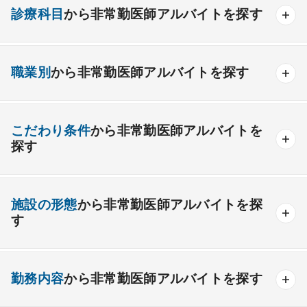
診療科目
から非常勤医師アルバイトを探す
内科系
職業別
から非常勤医師アルバイトを探す
一般内科
呼吸器内科
消化器内科
循環器内科
内分泌内科
糖尿病内科
脳神経内科
血液内科
産業医
製薬会社
こだわり条件
から非常勤医師アルバイトを
腎臓内科
老人内科
リウマチ内科
総合診療科
探す
外科系
高額給与
給与インセンティブあり
施設の形態
から非常勤医師アルバイトを探
一般外科
呼吸器外科
心臓血管外科
駅チカ・通勤便利
ゆったり勤務
救急対応なし
す
消化器外科
乳腺外科
小児外科
脳神経外科
時間調整相談可能
後期研修医応募可能
整形外科
一般
療養
形成外科
精神
美容外科
一般＋療養
一般＋精神
未経験歓迎
勤務内容
から非常勤医師アルバイトを探す
療養＋精神
クリニック
老健
その他の形態
その他