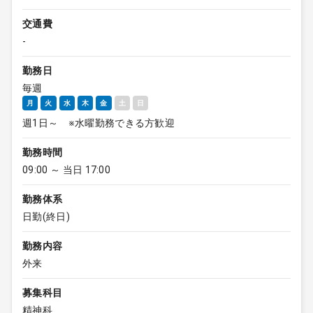
交通費
-
勤務日
毎週
月
火
水
木
金
土
日
週1日～ ※水曜勤務できる方歓迎
勤務時間
09:00 ～ 当日 17:00
勤務体系
日勤(終日)
勤務内容
外来
募集科目
精神科