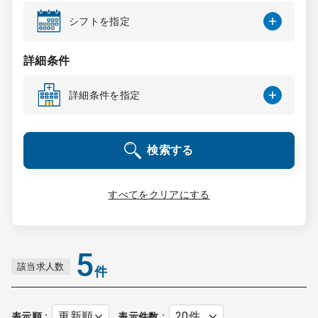
コンサルタント
シフトを指定
成功事例
詳細条件
詳細条件を指定
転職ノウハウ
検索する
9:00 ～ 18:00
（平日）
受付時間
0120-337-613
すべてをクリアにする
クリニック開業
5
該当求人数
件
DtoDとは
お問合せ
採用をお考えの医療機関の方
表示順
表示件数