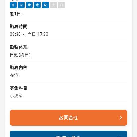
月
火
水
木
金
土
日
週1日～
勤務時間
08:30 ～ 当日 17:30
勤務体系
日勤(終日)
勤務内容
在宅
募集科目
小児科
お問合せ