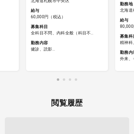
北海道札幌市中央区
勤務地
北海道
給与
60,000円（税込）
給与
80,0
募集科目
全科目不問、内科全般（科目不
募集科
問）、一般内科、呼吸器内科、消化
精神科
勤務内容
器内科、循環器内科、内分泌内科、
健診、読影
脳神経内科、血液内科、腎臓内科、
勤務内
老人内科、リウマチ内科、総合診療
外来、
うちの
毎週金曜日における巡回(訪問)健診に
科、外科全般（科目不問）、一般外
オンラ
す(１
おける問診および心電図の説明をお
科、呼吸器外科、心臓血管外科、消
たしま
ち新患
願いいたします。
化器外科、乳腺外科、小児外科、脳
主な疾
神経外科、整形外科、形成外科、美
症 (
勤務時間の目安： 出発7:00〜8:00頃
容外科、産婦人科、産科、婦人科、
くても
出発 ／ 帰院17:30頃
小児科、精神科、心療内科、泌尿器
・1診
※訪問先や受診者数により変動あり。
閲覧履歴
科、眼科、耳鼻咽喉科、皮膚科、麻
午前のみで終了するケースもござい
酔科、リハビリテーション科、放射
◎フォ
ます。
線科、救命救急科、病理科、その
診察・
他、産業医、製薬会社
る環境
診察人数： 1日あたり20名〜70名程
度（訪問先により異なります）