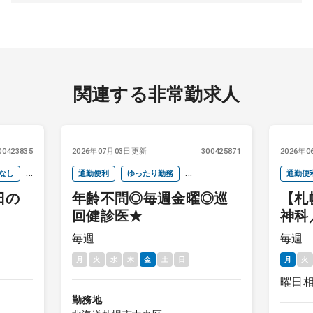
関連する非常勤求人
00423835
2026年07月03日更新
300425871
2026年
なし
通勤便利
ゆったり勤務
通勤便
日の
年齢不問◎毎週金曜◎巡
【札
救急対応なし
時間調整
回健診医★
神科
後期研修医可
未経験
ライ
毎週
毎週
月
火
水
木
金
土
日
月
火
曜日
勤務地