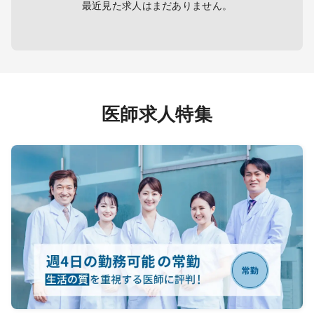
最近見た求人はまだありません。
●胸部レントゲン写真の読影業務はご
ざいません（画像の閲覧環境がない
ため）
●給与は時給 10,000円（実働時間分
を支給）
医師求人特集
※木曜日からの出張にもご対応いただ
ける方、歓迎いたします