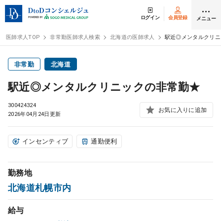
ログイン
会員登録
メニュー
医師求人TOP
非常勤医師求人検索
北海道の医師求人
駅近◎メンタルクリニ
ログイン
会員登録
非常勤
北海道
駅近◎メンタルクリニックの非常勤★
医師求人
300424324
お気に入りに追加
2026年04月24日更新
常勤検索
転職
インセンティブ
通勤便利
非常勤検索
アルバイト
勤務地
スポット検索
アルバイト
北海道札幌市内
DtoDの転職・
アルバイト支援
給与