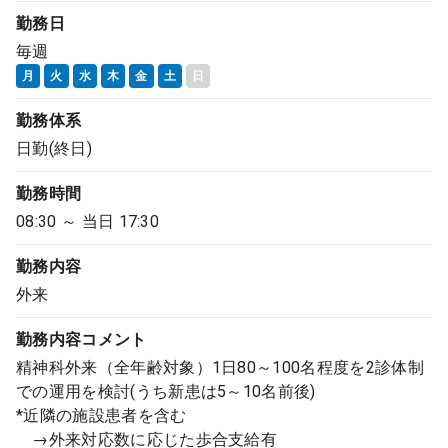
勤務日
毎週
月
火
水
木
金
土
日
勤務体系
日勤(終日)
勤務時間
08:30 ～ 当日 17:30
勤務内容
外来
勤務内容
コメント
精神科外来（全年齢対象）1日80～100名程度を2診体制
での運用を検討(うち新患は5～10名前後)
*近隣の施設患者を含む
→外来対応数に応じた歩合支給有