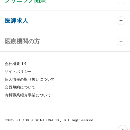
クリニック開業 TOP
医師求人
クリニック物件検索
医師求人 TOP
医療機関の方
DtoDのクリニック開業支援
常勤求人検索
医院の譲渡・売却をお考えの方
クリニックの開業スタイル
会社概要
非常勤求人検索
サイトポリシー
採用をお考えの医療機関の方
クリニック開業までの流れ
個人情報の取り扱いについて
スポット求人検索
会員規約について
開業支援事例
有料職業紹介事業について
DtoDの転職・アルバイト支援
施工事例
成功事例
COPYRIGHT 2004.SOGO MEDICAL CO.,LTD. All Right Reserved
開業ノウハウ