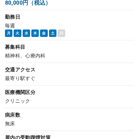
80,000円（税込）
コンサルタント
勤務日
毎週
成功事例
月
火
水
木
金
土
日
転職ノウハウ
募集科目
精神科、心療内科
9:00 ～ 18:00
（平日）
受付時間
交通アクセス
0120-337-613
最寄り駅すぐ
医療機関区分
クリニック
クリニック開業
病床数
DtoDとは
無床
お問合せ
屋内の受動喫煙対策
採用をお考えの医療機関の方