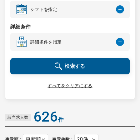
コンサルタント
シフトを指定
成功事例
詳細条件
詳細条件を指定
転職ノウハウ
検索する
9:00 ～ 18:00
（平日）
受付時間
0120-337-613
すべてをクリアにする
クリニック開業
626
該当求人数
件
DtoDとは
お問合せ
採用をお考えの医療機関の方
表示順
表示件数