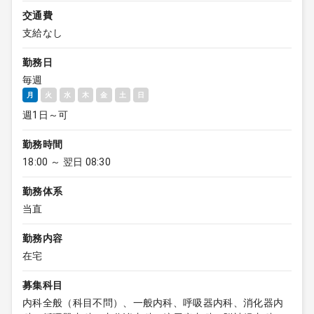
交通費
支給なし
勤務日
毎週
月
火
水
木
金
土
日
週1日～可
勤務時間
18:00 ～ 翌日 08:30
勤務体系
当直
勤務内容
在宅
募集科目
内科全般（科目不問）、一般内科、呼吸器内科、消化器内