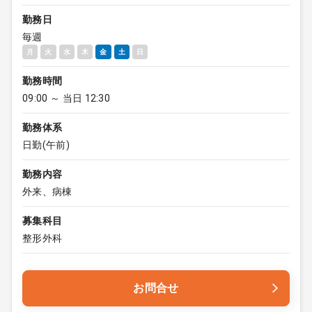
勤務日
毎週
月
火
水
木
金
土
日
勤務時間
09:00 ～ 当日 12:30
勤務体系
日勤(午前)
勤務内容
外来、病棟
募集科目
整形外科
お問合せ