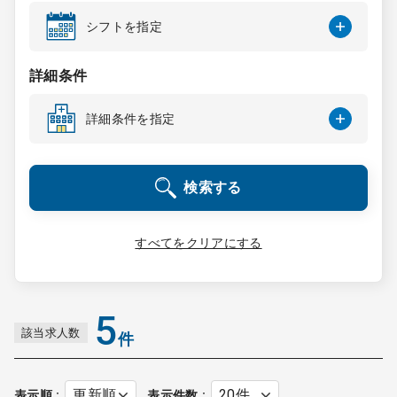
コンサルタント
シフトを指定
成功事例
詳細条件
詳細条件を指定
転職ノウハウ
検索する
9:00 ～ 18:00
（平日）
受付時間
0120-337-613
すべてをクリアにする
クリニック開業
5
該当求人数
件
DtoDとは
お問合せ
採用をお考えの医療機関の方
表示順
表示件数