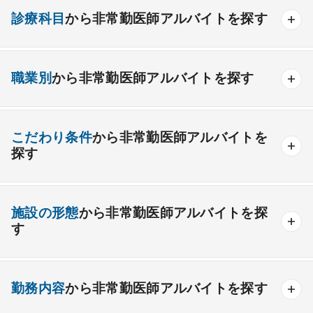
診療科目
から非常勤医師アルバイトを探す
内科系
職業別
から非常勤医師アルバイトを探す
一般内科
呼吸器内科
消化器内科
循環器内科
内分泌内科
糖尿病内科
脳神経内科
血液内科
産業医
製薬会社
こだわり条件
から非常勤医師アルバイトを
腎臓内科
老人内科
リウマチ内科
総合診療科
探す
外科系
高額給与
給与インセンティブあり
施設の形態
から非常勤医師アルバイトを探
一般外科
呼吸器外科
心臓血管外科
駅チカ・通勤便利
ゆったり勤務
救急対応なし
す
消化器外科
乳腺外科
小児外科
脳神経外科
時間調整相談可能
後期研修医応募可能
整形外科
一般
療養
形成外科
精神
美容外科
一般＋療養
一般＋精神
未経験歓迎
勤務内容
から非常勤医師アルバイトを探す
療養＋精神
クリニック
老健
その他の形態
その他