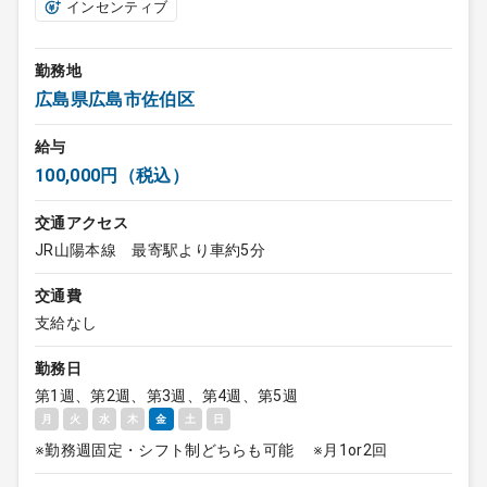
インセンティブ
勤務地
広島県広島市佐伯区
給与
100,000円（税込）
交通アクセス
JR山陽本線 最寄駅より車約5分
交通費
支給なし
勤務日
第1週、第2週、第3週、第4週、第5週
月
火
水
木
金
土
日
※勤務週固定・シフト制どちらも可能 ※月1or2回