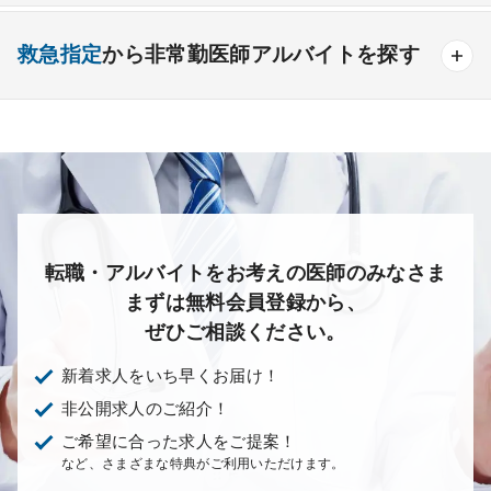
外来
健診
病棟
在宅
救急
透析
産婦人科
産科
婦人科
小児科
精神科
救急指定
から非常勤医師アルバイトを探す
検査
読影
手術
コンタクト
麻酔
心療内科
泌尿器科
眼科
耳鼻咽喉科
その他
あり
1次
2次
3次
なし
皮膚科
麻酔科
リハビリテーション科
放射線科
救命救急科
病理科
その他
転職・アルバイトをお考えの医師のみなさま
まずは無料会員登録から、
ぜひご相談ください。
新着求人をいち早くお届け！
非公開求人のご紹介！
ご希望に合った求人をご提案！
など、さまざまな特典がご利用いただけます。