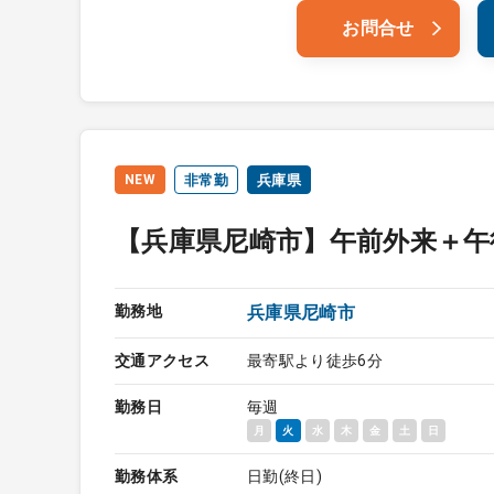
お問合せ
NEW
非常勤
兵庫県
【兵庫県尼崎市】午前外来＋午
勤務地
兵庫県尼崎市
交通アクセス
最寄駅より徒歩6分
勤務日
毎週
月
火
水
木
金
土
日
勤務体系
日勤(終日)