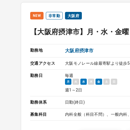
NEW
非常勤
大阪府
【大阪府摂津市】月・水・金曜
勤務地
大阪府摂津市
交通アクセス
大阪モノレール線最寄駅より徒歩5
勤務日
毎週
月
火
水
木
金
土
日
週1～2日
勤務体系
日勤(終日)
募集科目
内科全般（科目不問）、一般内科