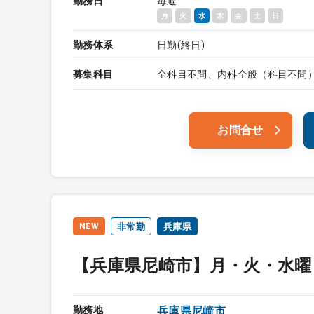
勤務日
毎週
月
火
水
木
金
土
日
勤務体系
日勤(終日)
募集科目
全科目不問、内科全般（科目不問
お問合せ
NEW
非常勤
兵庫県
【兵庫県尼崎市】月・火・水曜
勤務地
兵庫県尼崎市