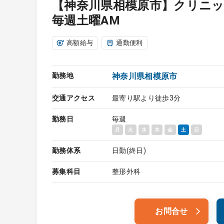
【神奈川県相模原市】クリニ
毎週土曜AM
高額給与
通勤便利
勤務地
神奈川県相模原市
交通アクセス
最寄り駅より徒歩3分
勤務日
毎週
月
火
水
木
金
土
日
勤務体系
日勤(終日)
募集科目
整形外科
お問合せ