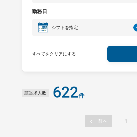
勤務日
シフトを指定
すべてをクリアにする
622
該当求人数
件
1
前へ