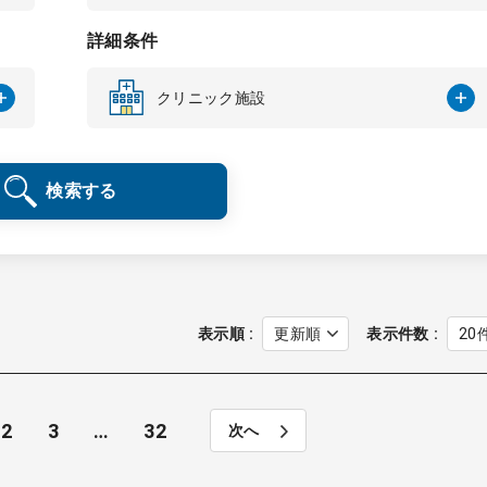
詳細条件
クリニック施設
検索する
表示順
表示件数
2
3
…
32
次へ