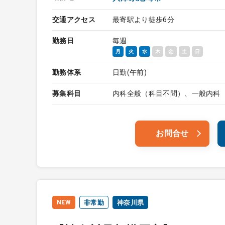
交通アクセス
最寄駅より徒歩6分
勤務日
毎週
月
火
水
木
金
土
日
勤務体系
日勤(午前)
募集科目
内科全般（科目不問）、一般内科
お問合せ
NEW
非常勤
神奈川県