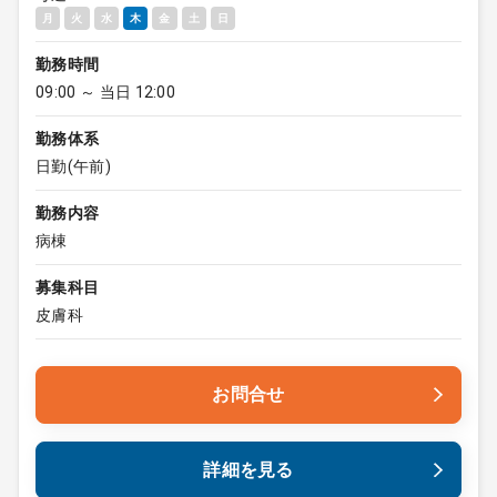
月
火
水
木
金
土
日
勤務時間
09:00 ～ 当日 12:00
勤務体系
日勤(午前)
勤務内容
病棟
募集科目
皮膚科
お問合せ
詳細を見る