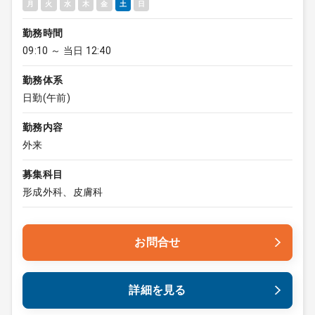
月
火
水
木
金
土
日
勤務時間
09:10 ～ 当日 12:40
勤務体系
日勤(午前)
勤務内容
外来
募集科目
形成外科、皮膚科
お問合せ
詳細を見る