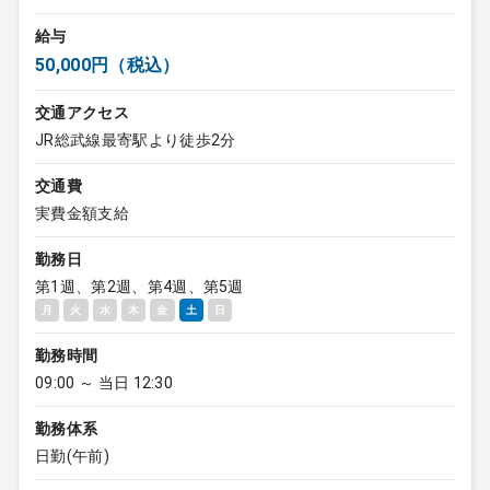
給与
50,000円（税込）
交通アクセス
JR総武線最寄駅より徒歩2分
交通費
実費金額支給
勤務日
第1週、第2週、第4週、第5週
月
火
水
木
金
土
日
勤務時間
09:00 ～ 当日 12:30
勤務体系
日勤(午前)