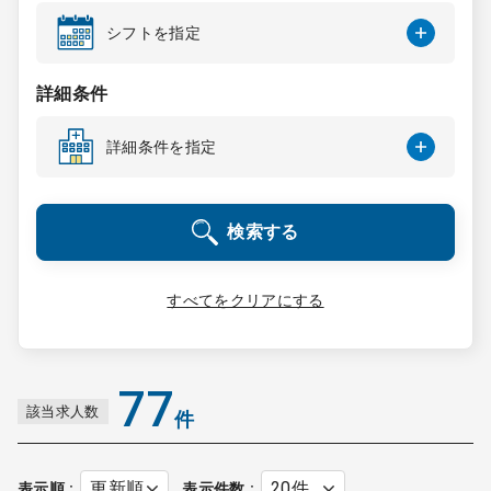
コンサルタント
シフトを指定
成功事例
詳細条件
詳細条件を指定
転職ノウハウ
検索する
9:00 ～ 18:00
（平日）
受付時間
0120-337-613
すべてをクリアにする
クリニック開業
77
該当求人数
件
DtoDとは
お問合せ
採用をお考えの医療機関の方
表示順
表示件数