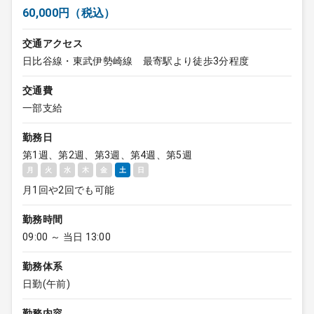
60,000円（税込）
交通アクセス
日比谷線・東武伊勢崎線 最寄駅より徒歩3分程度
交通費
一部支給
勤務日
第1週、第2週、第3週、第4週、第5週
月
火
水
木
金
土
日
月1回や2回でも可能
勤務時間
09:00 ～ 当日 13:00
勤務体系
日勤(午前)
勤務内容