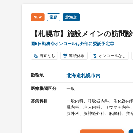
NEW
常勤
北海道
【札幌市】施設メインの訪問診
週5日勤務◎オンコールは外部に委託予定◎
当直なし
連続休暇
オンコールなし
勤務地
北海道札幌市内
医療機関区分
一般
募集科目
一般内科、呼吸器内科、消化器内
臓内科、老人内科、リウマチ内科
腺外科、脳神経外科、麻酔科、救命