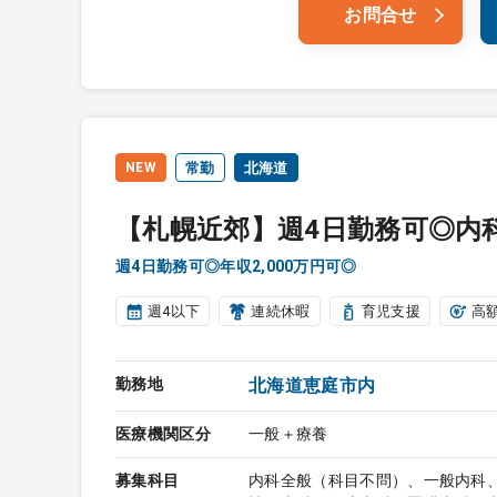
お問合せ
NEW
常勤
北海道
【札幌近郊】週4日勤務可◎内
週4日勤務可◎年収2,000万円可◎
週4以下
連続休暇
育児支援
高
勤務地
北海道恵庭市内
医療機関区分
一般＋療養
募集科目
内科全般（科目不問）、一般内科