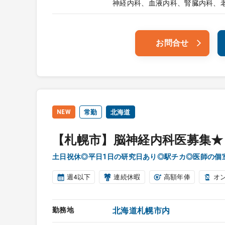
神経内科、血液内科、腎臓内科、
お問合せ
NEW
常勤
北海道
【札幌市】脳神経内科医募集★
土日祝休◎平日1日の研究日あり◎駅チカ◎医師の個
週4以下
連続休暇
高額年俸
オ
勤務地
北海道札幌市内