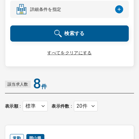
コンサルタント
詳細条件を指定
成功事例
検索する
転職ノウハウ
すべてをクリアにする
9:00 ～ 18:00
（平日）
受付時間
0120-337-613
8
該当求人数
件
クリニック開業
表示順
表示件数
DtoDとは
お問合せ
採用をお考えの医療機関の方
常勤
岡山県