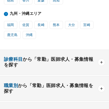
徳島
香川
愛媛
高知
九州・沖縄エリア
福岡
佐賀
長崎
熊本
大分
宮崎
鹿児島
沖縄
診療科目
から「常勤」医師求人・募集情報
を探す
内科系
職業別
から「常勤」医師求人・募集情報を
一般内科
呼吸器内科
消化器内科
循環器内科
探す
内分泌内科
糖尿病内科
脳神経内科
血液内科
産業医
製薬会社
腎臓内科
老人内科
リウマチ内科
総合診療科