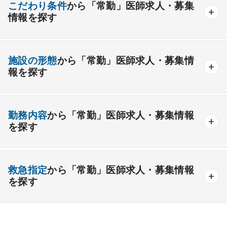
こだわり条件
から「常勤」医師求人・募集
情報を探す
外科系
資格取得が可能な施設
1週間以上の連続休暇取得可能
一般外科
呼吸器外科
心臓血管外科
施設の形態
から「常勤」医師求人・募集情
開業支援あり
育児支援制度あり
報を探す
消化器外科
乳腺外科
小児外科
脳神経外科
1年未満の勤務可能
年俸2000万円以上可能
整形外科
形成外科
美容外科
一般
療養
精神
一般＋療養
一般＋精神
外来のみの勤務可能
給与インセンティブ制度あり
勤務内容
から「常勤」医師求人・募集情報
その他
療養＋精神
クリニック
老健
その他の形態
を探す
夜間当直なしの勤務可
院長・副院長職
産婦人科
産科
婦人科
小児科
精神科
後期研修可能
週4日の勤務可能
外来
健診
病棟
在宅
救急
透析
心療内科
泌尿器科
眼科
耳鼻咽喉科
救急指定
から「常勤」医師求人・募集情報
オンコールなしの勤務可能
セカンドキャリア歓迎
検査
読影
手術
コンタクト
麻酔
を探す
皮膚科
麻酔科
リハビリテーション科
未経験歓迎
その他
放射線科
救命救急科
病理科
その他
あり
1次
2次
3次
なし