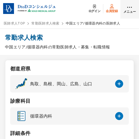
ログイン
会員登録
メニュー
医師求人TOP
常勤医師求人検索
中国エリア/循環器内科の医師求人
ログイン
会員登録
常勤求人検索
中国エリア/循環器内科の常勤医師求人・募集・転職情報
医師求人
都道府県
常勤検索
転職
鳥取、島根、岡山、広島、山口
非常勤検索
アルバイト
診療科目
スポット検索
アルバイト
循環器内科
DtoDの転職・
アルバイト支援
詳細条件