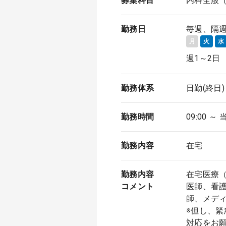
募集科目
内科全般
勤務日
毎週、隔
月
火
水
週1～2日
勤務体系
日勤(終日)
勤務時間
09:00 ～ 
勤務内容
在宅
勤務内容
在宅医療
コメント
医師、看
師、メデ
※但し、
対応をお