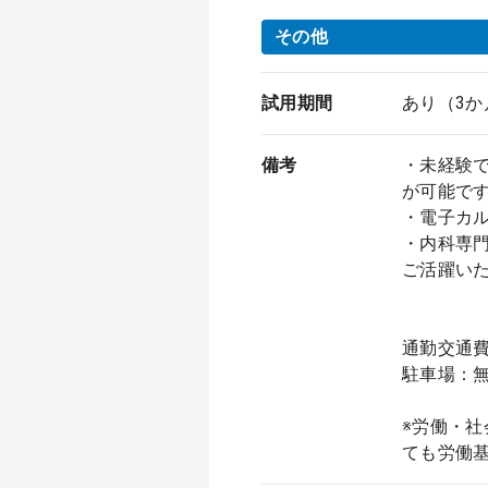
その他
試用期間
あり（3か
備考
・未経験
が可能で
・電子カル
・内科専
ご活躍い
通勤交通
駐車場：
※労働・
ても労働