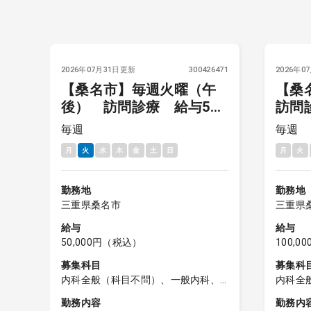
5244
2026年07月31日更新
300426471
2026年0
日
【桑名市】毎週火曜（午
【桑
後） 訪問診療 給与5万
訪問
円
毎週
毎週
月
火
水
木
金
土
日
月
火
勤務地
勤務地
三重県桑名市
三重県
給与
給与
50,000円（税込）
100,
募集科目
募集科
内科全般（科目不問）、一般内科、
内科全
外科全般（科目不問）、一般外科
外科全
勤務内容
勤務内