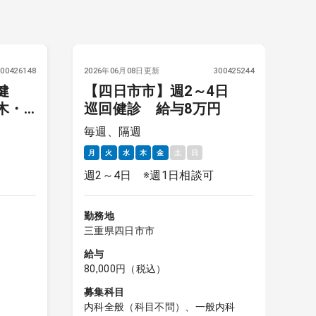
300426148
2026年06月08日更新
300425244
20
健
【四日市市】週2～4日
木・
巡回健診 給与8万円
後
給1
毎週、隔週
毎
月
火
水
木
金
土
日
月
週2～4日 ※週1日相談可
勤
三
勤務地
三重県四日市市
給
5
給与
80,000円（税込）
募
内
募集科目
外
内科全般（科目不問）、一般内科
勤