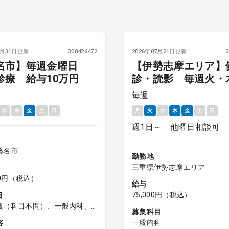
7月31日更新
300426472
2026年07月21日更新
名市】毎週金曜日
【伊勢志摩エリア】
診療 給与10万円
診・読影 毎週火・
金曜（週1日～） 時
毎週
万円
水
木
金
土
日
月
火
水
木
金
土
日
週1日～ 他曜日相談可
桑名市
勤務地
三重県伊勢志摩エリア
000円（税込）
給与
75,000円（税込）
目
般（科目不問）、一般内科、
募集科目
般（科目不問）、一般外科
一般内科
容