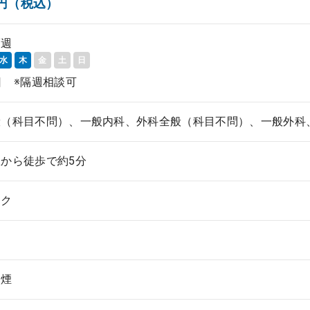
00円（税込）
隔週
水
木
金
土
日
日 ※隔週相談可
般（科目不問）、一般内科、外科全般（科目不問）、一般外科
から徒歩で約5分
ック
禁煙