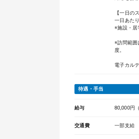
【一日の
一日あたり
※施設・
※訪問範
度。
電子カルテ
待遇・手当
給与
80,000
交通費
一部支給