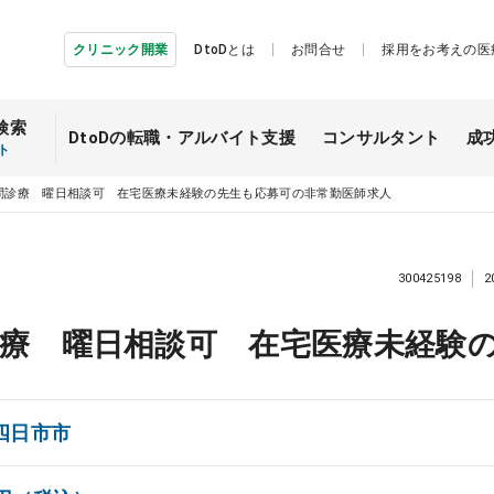
クリニック開業
DtoDとは
お問合せ
採用をお考えの医
検索
DtoDの転職・
アルバイト支援
コンサルタント
成
ト
問診療 曜日相談可 在宅医療未経験の先生も応募可の非常勤医師求人
300425198
2
療 曜日相談可 在宅医療未経験
四日市市