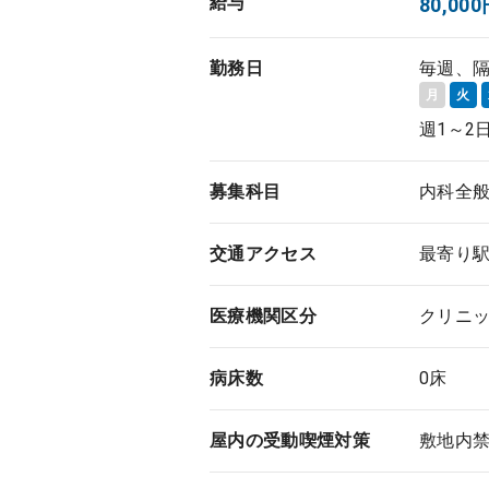
給与
80,0
勤務日
毎週、
月
火
週1～2
募集科目
内科全
交通アクセス
最寄り駅
医療機関区分
クリニ
病床数
0床
屋内の受動喫煙対策
敷地内