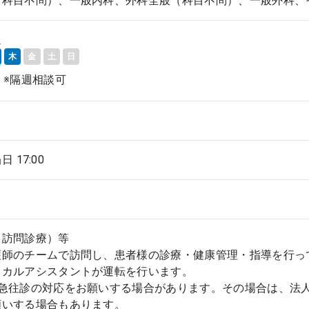
（科目不問）、一般内科、外科全般（科目不問）、一般外科、
週
木
金
土
日
 ※隔週相談可
当日 17:00
（訪問診療）等
護師のチームで訪問し、患者様の診療・健康管理・指導を行っ
ィカルアシスタントが運転を行います。
緊急往診の対応をお願いする場合があります。その場合は、法
願いする場合もあります。