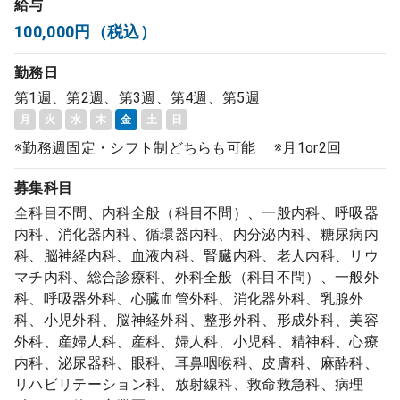
給与
コンサルタント
100,000円（税込）
勤務日
成功事例
第1週、第2週、第3週、第4週、第5週
月
火
水
木
金
土
日
転職ノウハウ
※勤務週固定・シフト制どちらも可能 ※月1or2回
募集科目
9:00 ～ 18:00
（平日）
受付時間
0120-337-613
全科目不問、内科全般（科目不問）、一般内科、呼吸器
内科、消化器内科、循環器内科、内分泌内科、糖尿病内
科、脳神経内科、血液内科、腎臓内科、老人内科、リウ
マチ内科、総合診療科、外科全般（科目不問）、一般外
クリニック開業
科、呼吸器外科、心臓血管外科、消化器外科、乳腺外
科、小児外科、脳神経外科、整形外科、形成外科、美容
外科、産婦人科、産科、婦人科、小児科、精神科、心療
DtoDとは
内科、泌尿器科、眼科、耳鼻咽喉科、皮膚科、麻酔科、
お問合せ
リハビリテーション科、放射線科、救命救急科、病理
採用をお考えの医療機関の方