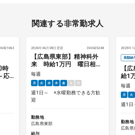
関連する非常勤求人
00421063
2026年06月08日更新
300425248
2025年
【広島県東部】精神科外
高額給
来 時給1万円 曜日相談
◎時
【広
可
毎週
～応
給1
相談
月
火
水
木
金
土
日
毎週
週1日～ ※水曜勤務できる方歓
月
火
迎
週1日
勤務地
勤務地
広島県東部
広島県
給与