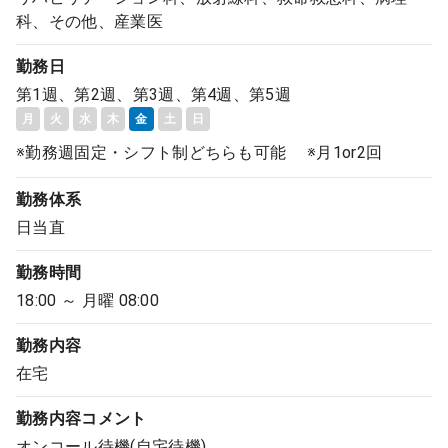
科、その他、産業医
勤務日
第1週、第2週、第3週、第4週、第5週
月
火
水
木
金
土
日
※勤務週固定・シフト制どちらも可能 ※月1or2回
勤務体系
日当直
勤務時間
18:00 ～ 月曜 08:00
勤務内容
在宅
勤務内容
コメント
オンコール待機(自宅待機)