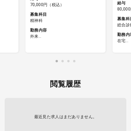
給与
70,000円（税込）
80,0
募集科目
募集科
精神科
総合診
勤務内容
勤務内
外来
在宅
外来診療
ービス付
■在宅
外来患者数： 平均20～25名/コマ
き高齢
※平均で新患10～20％程度
児と幅
患者層
主な疾患 ： 認知症、統合失調
広い層
症、うつ病、気分障害等
依存症、児童精神
）／日
※訪問
は原則対応なし
閲覧履歴
事務員の
※訪問
・電子カルテ
チーム
※運転
町、坂
※訪問
町、矢
※電
最近見た求人はまだありません。