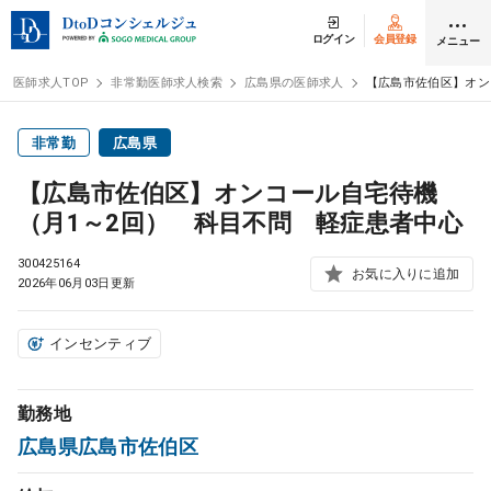
ログイン
会員登録
メニュー
医師求人TOP
非常勤医師求人検索
広島県の医師求人
【広島市佐伯区】オン
ログイン
会員登録
非常勤
広島県
【広島市佐伯区】オンコール自宅待機
医師求人
（月1～2回） 科目不問 軽症患者中心
300425164
常勤検索
お気に入りに追加
転職
2026年06月03日更新
非常勤検索
アルバイト
インセンティブ
スポット検索
アルバイト
勤務地
広島県広島市佐伯区
DtoDの転職・
アルバイト支援