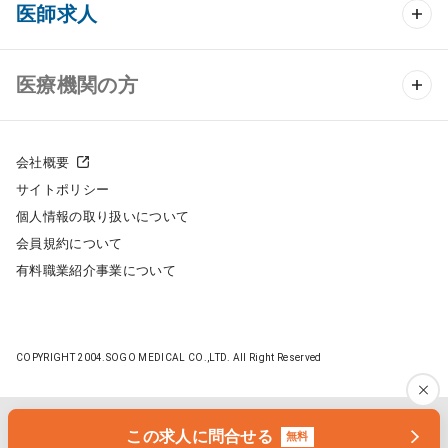
クリニック開業 TOP
医師求人
クリニック物件検索
医師求人 TOP
医療機関の方
DtoDのクリニック開業支援
常勤求人検索
医院の譲渡・売却をお考えの方
クリニックの開業スタイル
会社概要
非常勤求人検索
サイトポリシー
採用をお考えの医療機関の方
クリニック開業までの流れ
個人情報の取り扱いについて
スポット求人検索
会員規約について
開業支援事例
有料職業紹介事業について
DtoDの転職・アルバイト支援
施工事例
成功事例
COPYRIGHT 2004.SOGO MEDICAL CO.,LTD. All Right Reserved
開業ノウハウ
転職ノウハウ
医院開業セミナー
この求人に問合せる
無料