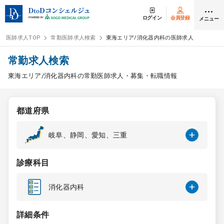
ログイン
会員登録
メニュー
医師求人TOP
常勤医師求人検索
東海エリア/消化器内科の医師求人
ログイン
会員登録
常勤求人検索
東海エリア/消化器内科の常勤医師求人・募集・転職情報
医師求人
都道府県
常勤検索
転職
岐阜、静岡、愛知、三重
非常勤検索
アルバイト
診療科目
スポット検索
アルバイト
消化器内科
DtoDの転職・
アルバイト支援
詳細条件