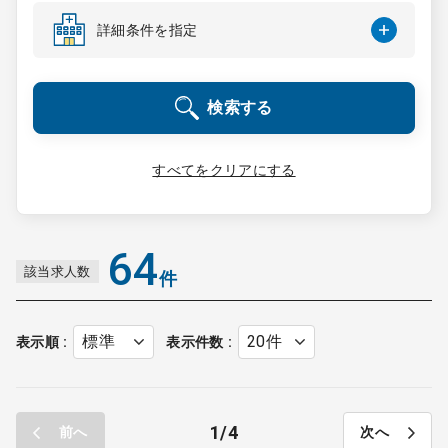
コンサルタント
詳細条件を指定
成功事例
検索する
転職ノウハウ
すべてをクリアにする
9:00 ～ 18:00
（平日）
受付時間
0120-337-613
64
該当求人数
件
クリニック開業
表示順
表示件数
DtoDとは
お問合せ
1
4
前へ
次へ
採用をお考えの医療機関の方