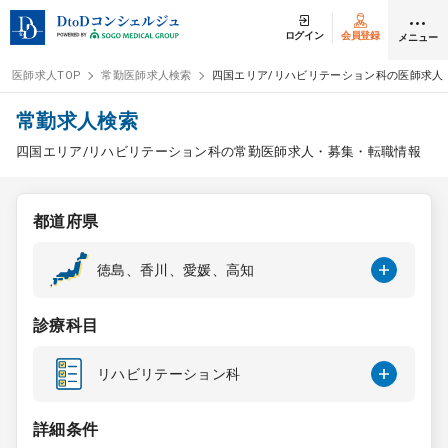
ログイン
会員登録
メニュー
医師求人TOP
常勤医師求人検索
四国エリア/リハビリテーション科の医師求人
ログイン
会員登録
常勤求人検索
四国エリア/リハビリテーション科の常勤医師求人・募集・転職情報
医師求人
都道府県
常勤検索
転職
徳島、香川、愛媛、高知
非常勤検索
アルバイト
診療科目
スポット検索
アルバイト
リハビリテーション科
DtoDの転職・
アルバイト支援
詳細条件