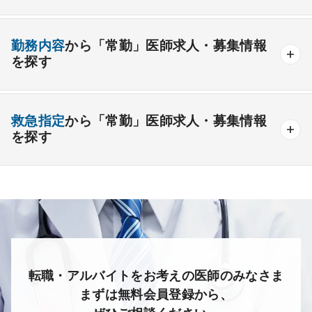
1年未満の勤務可能
年俸2000万円以上可能
整形外科
形成外科
美容外科
一般
療養
精神
一般＋療養
一般＋精神
外来のみの勤務可能
給与インセンティブ制度あり
勤務内容
から「常勤」医師求人・募集情報
その他
療養＋精神
クリニック
老健
その他の形態
を探す
夜間当直なしの勤務可
院長・副院長職
産婦人科
産科
婦人科
小児科
精神科
後期研修可能
週4日の勤務可能
外来
健診
病棟
在宅
救急
透析
心療内科
泌尿器科
眼科
耳鼻咽喉科
救急指定
から「常勤」医師求人・募集情報
オンコールなしの勤務可能
セカンドキャリア歓迎
検査
読影
手術
コンタクト
麻酔
を探す
皮膚科
麻酔科
リハビリテーション科
未経験歓迎
その他
放射線科
救命救急科
病理科
その他
あり
1次
2次
3次
なし
転職・アルバイトをお考えの医師のみなさま
まずは無料会員登録から、