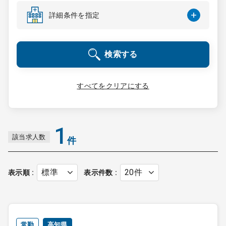
コンサルタント
詳細条件を指定
成功事例
検索する
転職ノウハウ
すべてをクリアにする
9:00 ～ 18:00
（平日）
受付時間
0120-337-613
1
該当求人数
件
クリニック開業
表示順
表示件数
DtoDとは
お問合せ
採用をお考えの医療機関の方
常勤
高知県