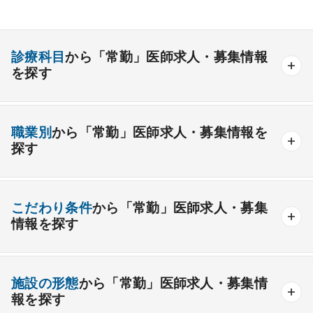
診療科目
から「常勤」医師求人・募集情報
を探す
内科系
職業別
から「常勤」医師求人・募集情報を
一般内科
呼吸器内科
消化器内科
循環器内科
探す
内分泌内科
糖尿病内科
脳神経内科
血液内科
産業医
製薬会社
腎臓内科
老人内科
リウマチ内科
総合診療科
こだわり条件
から「常勤」医師求人・募集
情報を探す
外科系
資格取得が可能な施設
1週間以上の連続休暇取得可能
一般外科
呼吸器外科
心臓血管外科
施設の形態
から「常勤」医師求人・募集情
開業支援あり
育児支援制度あり
報を探す
消化器外科
乳腺外科
小児外科
脳神経外科