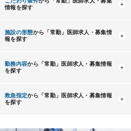
こだわり条件
から「常勤」医師求人・募集
情報を探す
外科系
資格取得が可能な施設
1週間以上の連続休暇取得可能
一般外科
呼吸器外科
心臓血管外科
施設の形態
から「常勤」医師求人・募集情
開業支援あり
育児支援制度あり
報を探す
消化器外科
乳腺外科
小児外科
脳神経外科
1年未満の勤務可能
年俸2000万円以上可能
整形外科
形成外科
美容外科
一般
療養
精神
一般＋療養
一般＋精神
外来のみの勤務可能
給与インセンティブ制度あり
勤務内容
から「常勤」医師求人・募集情報
その他
療養＋精神
クリニック
老健
その他の形態
を探す
夜間当直なしの勤務可
院長・副院長職
産婦人科
産科
婦人科
小児科
精神科
後期研修可能
週4日の勤務可能
外来
健診
病棟
在宅
救急
透析
心療内科
泌尿器科
眼科
耳鼻咽喉科
救急指定
から「常勤」医師求人・募集情報
オンコールなしの勤務可能
セカンドキャリア歓迎
検査
読影
手術
コンタクト
麻酔
を探す
皮膚科
麻酔科
リハビリテーション科
未経験歓迎
その他
放射線科
救命救急科
病理科
その他
あり
1次
2次
3次
なし