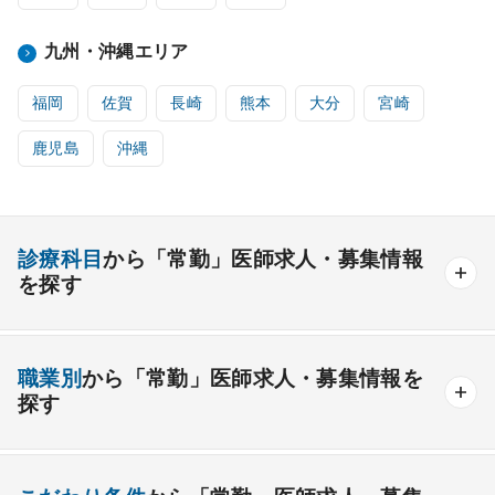
九州・沖縄エリア
福岡
佐賀
長崎
熊本
大分
宮崎
鹿児島
沖縄
診療科目
から「常勤」医師求人・募集情報
を探す
内科系
職業別
から「常勤」医師求人・募集情報を
一般内科
呼吸器内科
消化器内科
循環器内科
探す
内分泌内科
糖尿病内科
脳神経内科
血液内科
産業医
製薬会社
腎臓内科
老人内科
リウマチ内科
総合診療科