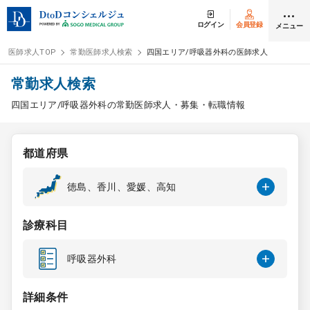
ログイン
会員登録
メニュー
医師求人TOP
常勤医師求人検索
四国エリア/呼吸器外科の医師求人
ログイン
会員登録
常勤求人検索
四国エリア/呼吸器外科の常勤医師求人・募集・転職情報
医師求人
都道府県
常勤検索
転職
徳島、香川、愛媛、高知
非常勤検索
アルバイト
診療科目
スポット検索
アルバイト
呼吸器外科
DtoDの転職・
アルバイト支援
詳細条件