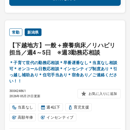
常勤
新潟県
【下越地方】一般＋療養病床／リハビリ
担当／週4～5日 ※週3勤務応相談
＊子育て世代の勤務応相談＊早番遅番なし＊当直なし相談
可＊オンコール日数応相談＊インセンティブ制度あり＊引
っ越し補助あり＊住宅手当あり＊宿舎あり／ご連絡くださ
い！！
300424861
お気に入りに追加
2026年05月21日更新
当直なし
週4以下
育児支援
高額年俸
インセンティブ