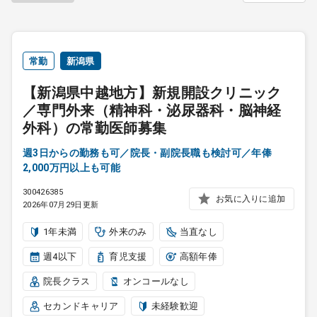
常勤
新潟県
【新潟県中越地方】新規開設クリニック
／専門外来（精神科・泌尿器科・脳神経
外科）の常勤医師募集
週3日からの勤務も可／院長・副院長職も検討可／年俸
2,000万円以上も可能
300426385
お気に入りに追加
2026年07月29日更新
1年未満
外来のみ
当直なし
週4以下
育児支援
高額年俸
院長クラス
オンコールなし
セカンドキャリア
未経験歓迎