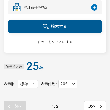
コンサルタント
詳細条件を指定
成功事例
検索する
転職ノウハウ
すべてをクリアにする
9:00 ～ 18:00
（平日）
受付時間
0120-337-613
25
該当求人数
件
クリニック開業
表示順
表示件数
DtoDとは
お問合せ
1
2
前へ
次へ
採用をお考えの医療機関の方