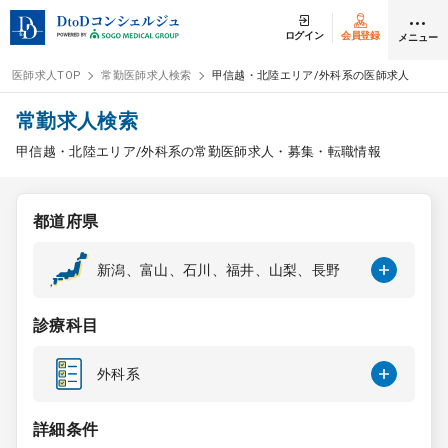
ログイン
会員登録
メニュー
医師求人TOP
常勤医師求人検索
甲信越・北陸エリア/外科系の医師求人
ログイン
会員登録
常勤求人検索
甲信越・北陸エリア/外科系の常勤医師求人・募集・転職情報
医師求人
都道府県
常勤検索
転職
新潟、富山、石川、福井、山梨、長野
非常勤検索
アルバイト
診療科目
スポット検索
アルバイト
外科系
DtoDの転職・
アルバイト支援
詳細条件