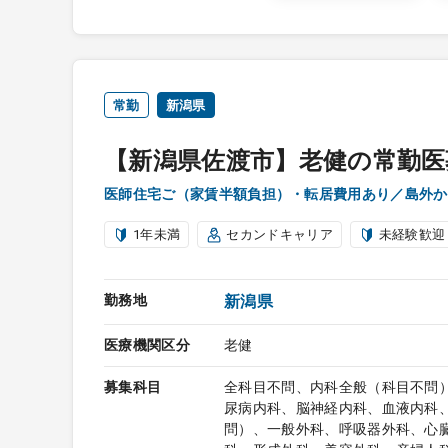
常勤
新潟県
【新潟県佐渡市】老健の常勤医
医師住宅ご（家賃半額負担）・転居費用あり／島外か
1年未満
セカンドキャリア
未経験歓迎
勤務地
新潟県
医療機関区分
老健
募集科目
全科目不問、内科全般（科目不問
尿病内科、脳神経内科、血液内科
問）、一般外科、呼吸器外科、心