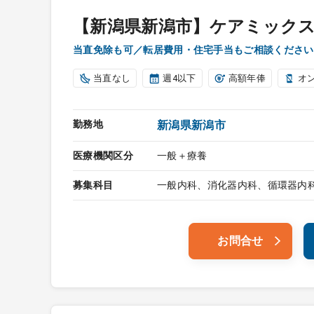
【新潟県新潟市】ケアミック
当直免除も可／転居費用・住宅手当もご相談ください
当直なし
週4以下
高額年俸
オ
勤務地
新潟県新潟市
医療機関区分
一般＋療養
募集科目
一般内科、消化器内科、循環器内
お問合せ