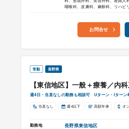
科、形成外科、美容外科、産婦人
咽喉科、皮膚科、麻酔科、リハビ
お問合せ
常勤
長野県
【東信地区】一般＋療養／内科
週4日・当直なしの勤務も相談可 Uターン・Iター
当直なし
週4以下
高額年俸
オ
勤務地
長野県東信地区