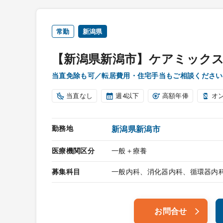
常勤
新潟県
【新潟県新潟市】ケアミック
当直免除も可／転居費用・住宅手当もご相談ください
当直なし
週4以下
高額年俸
オ
勤務地
新潟県新潟市
医療機関区分
一般＋療養
募集科目
一般内科、消化器内科、循環器内
お問合せ