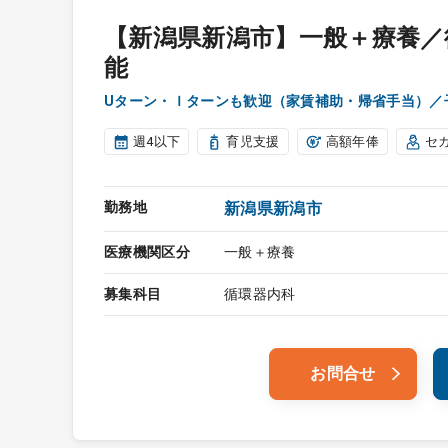
【新潟県新潟市】一般＋療養／
能
Uターン・Ｉターンも歓迎（家賃補助・帰省手当）／
週4以下
育児支援
高額年俸
セ
勤務地
新潟県新潟市
医療機関区分
一般＋療養
募集科目
循環器内科
お問合せ