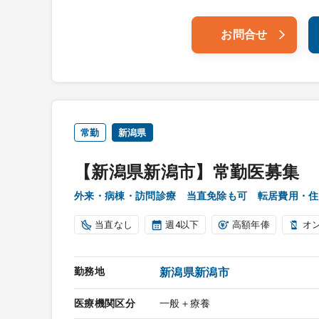
お問合せ
常勤
新潟県
【新潟県新潟市】常勤医募集
外来・病棟・訪問診療 当直免除も可 転居費用・住
当直なし
週4以下
高額年俸
オ
勤務地
新潟県新潟市
医療機関区分
一般＋療養