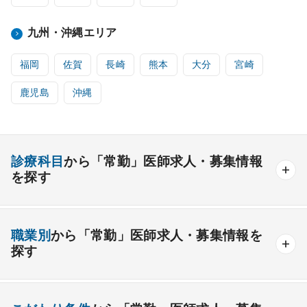
九州・沖縄エリア
福岡
佐賀
長崎
熊本
大分
宮崎
鹿児島
沖縄
診療科目
から「常勤」医師求人・募集情報
を探す
内科系
職業別
から「常勤」医師求人・募集情報を
一般内科
呼吸器内科
消化器内科
循環器内科
探す
内分泌内科
糖尿病内科
脳神経内科
血液内科
産業医
製薬会社
腎臓内科
老人内科
リウマチ内科
総合診療科