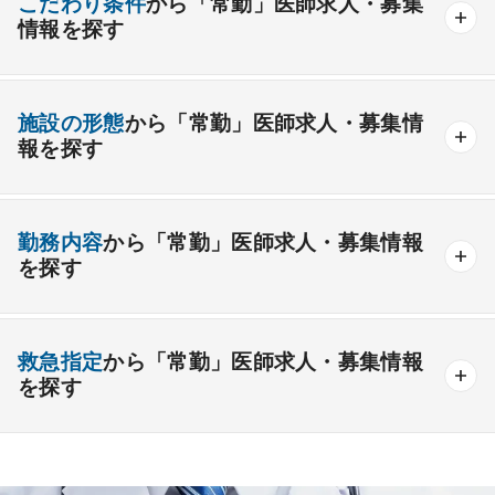
こだわり条件
から「常勤」医師求人・募集
情報を探す
外科系
資格取得が可能な施設
1週間以上の連続休暇取得可能
一般外科
呼吸器外科
心臓血管外科
施設の形態
から「常勤」医師求人・募集情
開業支援あり
育児支援制度あり
報を探す
消化器外科
乳腺外科
小児外科
脳神経外科
1年未満の勤務可能
年俸2000万円以上可能
整形外科
形成外科
美容外科
一般
療養
精神
一般＋療養
一般＋精神
外来のみの勤務可能
給与インセンティブ制度あり
勤務内容
から「常勤」医師求人・募集情報
その他
療養＋精神
クリニック
老健
その他の形態
を探す
夜間当直なしの勤務可
院長・副院長職
産婦人科
産科
婦人科
小児科
精神科
後期研修可能
週4日の勤務可能
外来
健診
病棟
在宅
救急
透析
心療内科
泌尿器科
眼科
耳鼻咽喉科
救急指定
から「常勤」医師求人・募集情報
オンコールなしの勤務可能
セカンドキャリア歓迎
検査
読影
手術
コンタクト
麻酔
を探す
皮膚科
麻酔科
リハビリテーション科
未経験歓迎
その他
放射線科
救命救急科
病理科
その他
あり
1次
2次
3次
なし