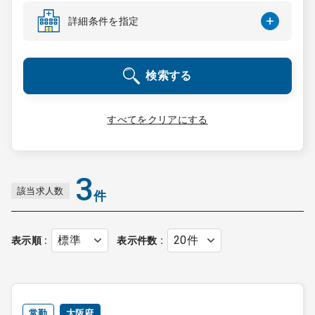
コンサルタント
詳細条件を指定
成功事例
検索する
転職ノウハウ
すべてをクリアにする
9:00 ～ 18:00
（平日）
受付時間
0120-337-613
3
該当求人数
件
クリニック開業
表示順
表示件数
DtoDとは
お問合せ
採用をお考えの医療機関の方
常勤
大阪府