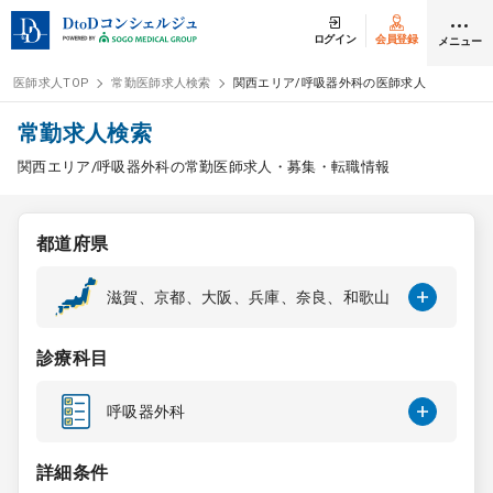
ログイン
会員登録
メニュー
医師求人TOP
常勤医師求人検索
関西エリア/呼吸器外科の医師求人
ログイン
会員登録
常勤求人検索
関西エリア/呼吸器外科の常勤医師求人・募集・転職情報
医師求人
都道府県
常勤検索
転職
滋賀、京都、大阪、兵庫、奈良、和歌山
非常勤検索
アルバイト
診療科目
スポット検索
アルバイト
呼吸器外科
DtoDの転職・
アルバイト支援
詳細条件