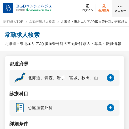
ログイン
会員登録
メニュー
医師求人TOP
常勤医師求人検索
北海道・東北エリア/心臓血管外科の医師求人
ログイン
会員登録
常勤求人検索
北海道・東北エリア/心臓血管外科の常勤医師求人・募集・転職情報
医師求人
都道府県
常勤検索
転職
北海道、青森、岩手、宮城、秋田、山
形、福島
非常勤検索
アルバイト
診療科目
スポット検索
アルバイト
心臓血管外科
DtoDの転職・
アルバイト支援
詳細条件