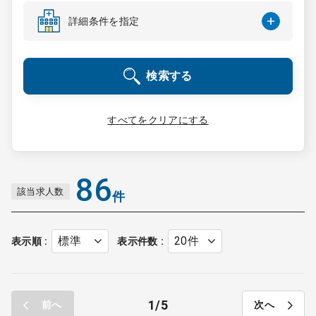
コンサルタント
詳細条件を指定
成功事例
検索する
転職ノウハウ
すべてをクリアにする
9:00 ～ 18:00
（平日）
受付時間
0120-337-613
86
該当求人数
件
クリニック開業
表示順
表示件数
DtoDとは
お問合せ
1
5
前へ
次へ
採用をお考えの医療機関の方