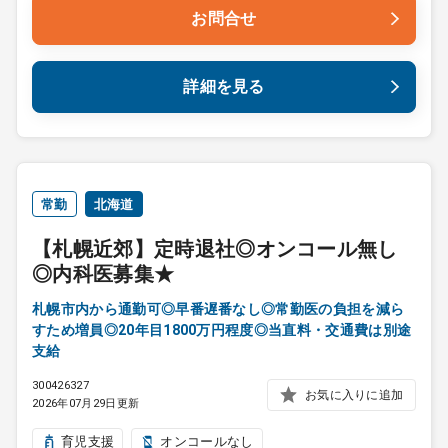
お問合せ
詳細を見る
常勤
北海道
【札幌近郊】定時退社◎オンコール無し
◎内科医募集★
札幌市内から通勤可◎早番遅番なし◎常勤医の負担を減ら
すため増員◎20年目1800万円程度◎当直料・交通費は別途
支給
300426327
お気に入りに追加
2026年07月29日更新
育児支援
オンコールなし