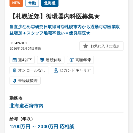
NEW
常勤
北海道
【札幌近郊】循環器内科医募集★
当直少なめ◎研究日取得可◎札幌市内から通勤可◎医業収
益増加＋スタッフ離職率低い＝優良病院★
300426313
お気に入りに追加
2026年08月04日更新
週4以下
連続休暇
高額年俸
オンコールなし
セカンドキャリア
未経験歓迎
勤務地
北海道石狩市内
給与（年収）
1200万円 ～ 2000万円 応相談