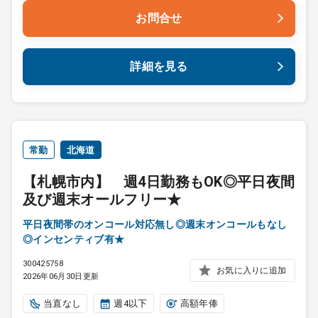
お問合せ
詳細を見る
常勤
北海道
【札幌市内】 週4日勤務もOK◎平日夜間
及び週末オールフリー★
平日夜間帯のオンコール対応無し◎週末オンコールもなし
◎インセンティブ有★
300425758
お気に入りに追加
2026年06月30日更新
当直なし
週4以下
高額年俸