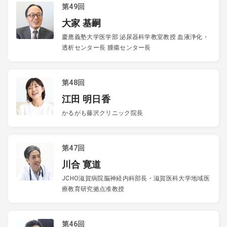
第49回
大家 基嗣
慶應義塾大学医学部 泌尿器科学教室教授 血液浄化・
透析センター長 腫瘍センター長
第48回
江田 明日香
かるがも藤沢クリニック院長
第47回
川合 寛道
JCHO滋賀病院脳神経内科部長・滋賀医科大学地域医
療教育研究拠点准教授
第46回