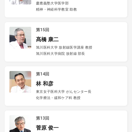
慶應義塾大学医学部
精神・神経科学教室 助教
第15回
髙橋 康二
旭川医科大学 放射線医学講座 教授
旭川医科大学病院 放射線 部長
第14回
林 和彦
東京女子医科大学 がんセンター長
化学療法・緩和ケア科 教授
第13回
菅原 俊一