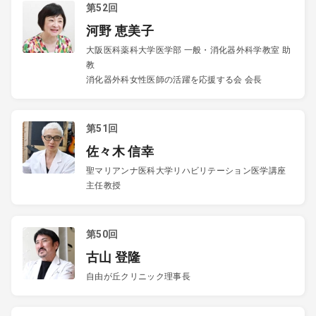
第52回
河野 恵美子
大阪医科薬科大学医学部 一般・消化器外科学教室 助
教
消化器外科女性医師の活躍を応援する会 会長
第51回
佐々木 信幸
聖マリアンナ医科大学リハビリテーション医学講座
主任教授
第50回
古山 登隆
自由が丘クリニック理事長