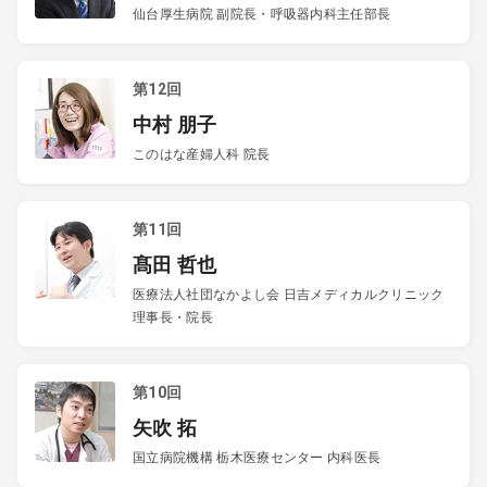
仙台厚生病院 副院長・呼吸器内科主任部長
第12回
中村 朋子
このはな産婦人科 院長
第11回
髙田 哲也
医療法人社団なかよし会 日吉メディカルクリニック
理事長・院長
第10回
矢吹 拓
国立病院機構 栃木医療センター 内科医長