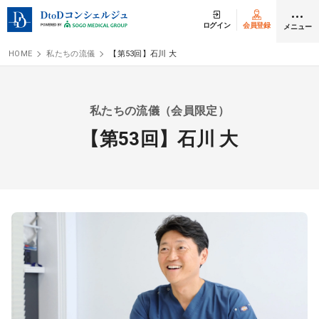
ログイン
会員登録
メニュー
HOME
私たちの流儀
【第53回】石川 大
クリニック開業
私たちの流儀（会員限定）
医師求人
【第53回】石川 大
DtoDとは
お問合せ
医院の譲渡・売却をお考えの方
採用をお考えの医療機関の方