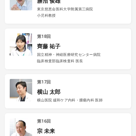
勝沼 俊雄
東京慈恵会医科大学附属第三病院
小児科教授
第18回
齊藤 祐子
国立精神・神経医療研究センター病院
臨床検査部臨床検査科 医長
第17回
横山 太郎
横山医院 緩和ケア内科・腫瘍内科 医師
第16回
宗 未来