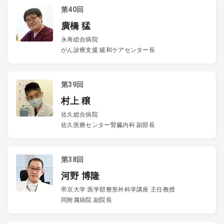
第40回
廣橋 猛
永寿総合病院
がん診療支援 緩和ケアセンター長
第39回
村上 穣
佐久総合病院
佐久医療センター腎臓内科 副部長
第38回
河野 博隆
帝京大学 医学部整形外科学講座 主任教授
同附属病院 副院長