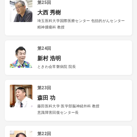
第25回
大西 秀樹
埼玉医科大学国際医療センター 包括的がんセンター
精神腫瘍科 教授
第24回
新村 浩明
ときわ会常磐病院 院長
第23回
森田 功
藤田医科大学 医学部脳神経外科 教授
意識障害回復センター長
第22回