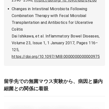
2590–2598,
https://doi.org/10.1093/ibd/izy266
Changes in Intestinal Microbiota Following
Combination Therapy with Fecal Microbial
Transplantation and Antibiotics for Ulcerative
Colitis
Dai Ishikawa, et al. Inflammatory Bowel Diseases,
Volume 23, Issue 1, 1 January 2017, Pages 116–
125,
https://doi.org/10.1097/MIB.0000000000000975
留学先での無菌マウス実験から、病因と腸内
細菌との関係に着眼