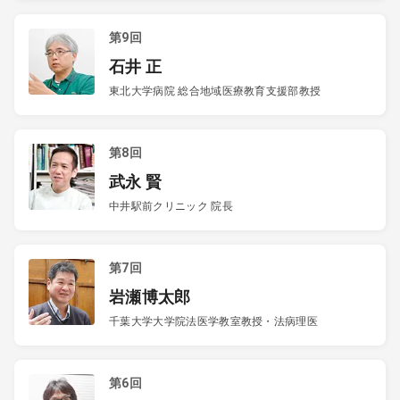
第9回
石井 正
東北大学病院 総合地域医療教育支援部教授
第8回
武永 賢
中井駅前クリニック 院長
第7回
岩瀬博太郎
千葉大学大学院法医学教室教授・法病理医
第6回