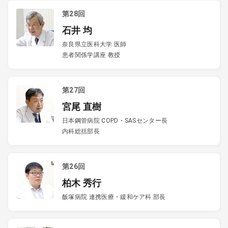
第28回
石井 均
奈良県立医科大学 医師
患者関係学講座 教授
第27回
宮尾 直樹
日本鋼管病院 COPD・SASセンター長
内科総括部長
第26回
柏木 秀行
飯塚病院 連携医療・緩和ケア科 部長