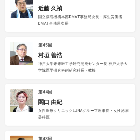
近藤 久禎
国立病院機構本部DMAT事務局次長・厚生労働省
DMAT事務局次長
第45回
村垣 善浩
神戸大学未来医工学研究開発センター長 神戸大学大
学院医学研究科副研究科長・教授
第44回
関口 由紀
女性医療クリニックLUNAグループ理事長・女性泌尿
器科医
第43回