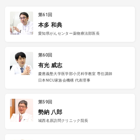
第61回
本多 和典
愛知県がんセンター薬物療法部医長
第60回
有光 威志
慶應義塾大学医学部小児科学教室 専任講師
日本NICU家族会機構 代表理事
第59回
勢納 八郎
城西名原訪問クリニック院長