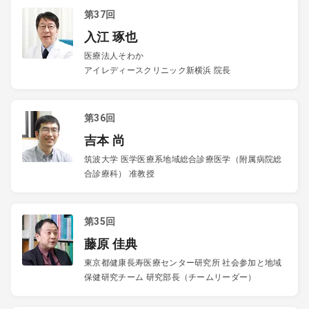
第37回
入江 琢也
医療法人そわか
アイレディースクリニック新横浜 院長
第36回
吉本 尚
筑波大学 医学医療系地域総合診療医学（附属病院総
合診療科） 准教授
第35回
藤原 佳典
東京都健康長寿医療センター研究所 社会参加と地域
保健研究チーム 研究部長（チームリーダー）