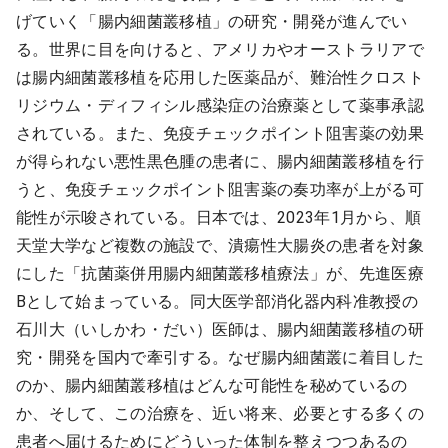
げていく「腸内細菌叢移植」の研究・開発が進んでい
る。世界に目を向けると、アメリカやオーストラリアで
は腸内細菌叢移植を応用した医薬品が、難治性クロスト
リジウム・ディフィシル感染症の治療薬として薬事承認
されている。また、免疫チェックポイント阻害薬の効果
が得られない悪性黒色腫の患者に、腸内細菌叢移植を行
うと、免疫チェックポイント阻害薬の奏功率が上がる可
能性が示唆されている。日本では、2023年1月から、順
天堂大学など複数の施設で、潰瘍性大腸炎の患者を対象
にした「抗菌薬併用腸内細菌叢移植療法」が、先進医療
Bとして始まっている。同大医学部消化器内科准教授の
石川大（いしかわ・だい）医師は、腸内細菌叢移植の研
究・開発を国内で牽引する。なぜ腸内細菌叢に着目した
のか、腸内細菌叢移植はどんな可能性を秘めているの
か、そして、この治療を、近い将来、必要とする多くの
患者へ届けるためにどういった体制を整えつつあるの