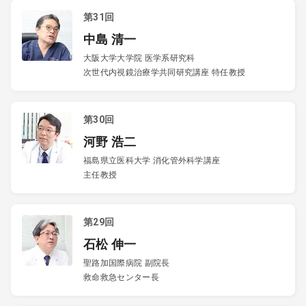
第31回
中島 清一
大阪大学大学院 医学系研究科
次世代内視鏡治療学共同研究講座 特任教授
第30回
河野 浩二
福島県立医科大学 消化管外科学講座
主任教授
第29回
石松 伸一
聖路加国際病院 副院長
救命救急センター長