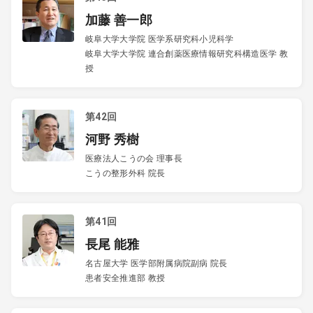
加藤 善一郎
岐阜大学大学院 医学系研究科小児科学
岐阜大学大学院 連合創薬医療情報研究科構造医学 教
授
第42回
河野 秀樹
医療法人こうの会 理事長
こうの整形外科 院長
第41回
長尾 能雅
名古屋大学 医学部附属病院副病 院長
患者安全推進部 教授