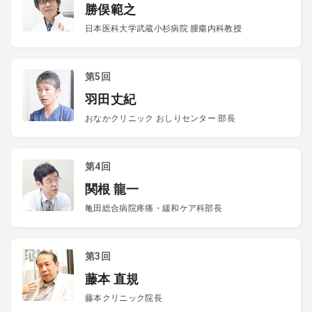
勝俣範之
日本医科大学武蔵小杉病院 腫瘍内科教授
第5回
羽田丈紀
おなかクリニック おしりセンター 部長
第4回
関根 龍一
亀田総合病院疼痛・緩和ケア科部長
第3回
藤本 直規
藤本クリニック院長