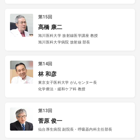
第15回
髙橋 康二
旭川医科大学 放射線医学講座 教授
旭川医科大学病院 放射線 部長
第14回
林 和彦
東京女子医科大学 がんセンター長
化学療法・緩和ケア科 教授
第13回
菅原 俊一
仙台厚生病院 副院長・呼吸器内科主任部長