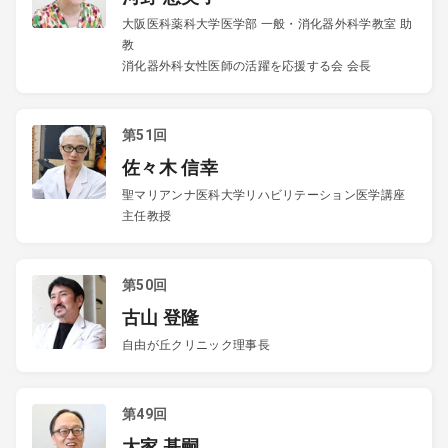
大阪医科薬科大学医学部 一般・消化器外科学教室 助
教
消化器外科女性医師の活躍を応援する会 会長
第51回
佐々木 信幸
聖マリアンナ医科大学リハビリテーション医学講座
主任教授
第50回
古山 登隆
自由が丘クリニック理事長
第49回
大家 基嗣