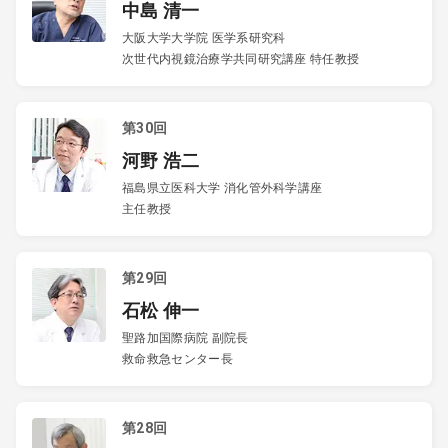
中島 清一
大阪大学大学院 医学系研究科
次世代内視鏡治療学共同研究講座 特任教授
第30回
河野 浩二
福島県立医科大学 消化管外科学講座
主任教授
第29回
石松 伸一
聖路加国際病院 副院長
救命救急センター長
第28回