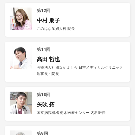
第12回
中村 朋子
このはな産婦人科 院長
第11回
髙田 哲也
医療法人社団なかよし会 日吉メディカルクリニック
理事長・院長
第10回
矢吹 拓
国立病院機構 栃木医療センター 内科医長
第9回