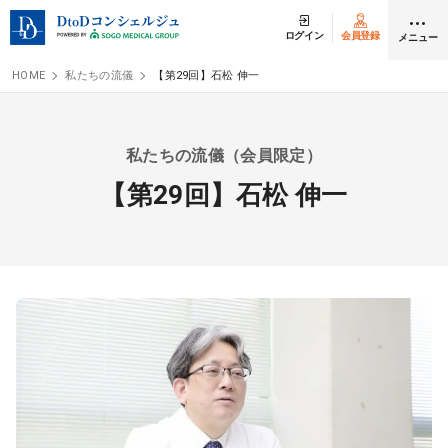
ログイン
会員登録
メニュー
HOME
私たちの流儀
【第29回】石松 伸一
クリニック開業
私たちの流儀（会員限定）
医師求人
【第29回】石松 伸一
DtoDとは
お問合せ
医院の譲渡・売却をお考えの方
採用をお考えの医療機関の方