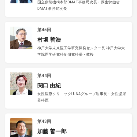
国立病院機構本部DMAT事務局次長・厚生労働省
DMAT事務局次長
第45回
村垣 善浩
神戸大学未来医工学研究開発センター長 神戸大学大
学院医学研究科副研究科長・教授
第44回
関口 由紀
女性医療クリニックLUNAグループ理事長・女性泌尿
器科医
第43回
加藤 善一郎