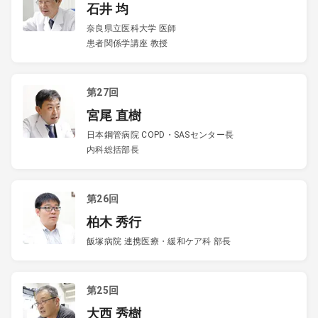
石井 均
奈良県立医科大学 医師
患者関係学講座 教授
第27回
宮尾 直樹
日本鋼管病院 COPD・SASセンター長
内科総括部長
第26回
柏木 秀行
飯塚病院 連携医療・緩和ケア科 部長
第25回
大西 秀樹