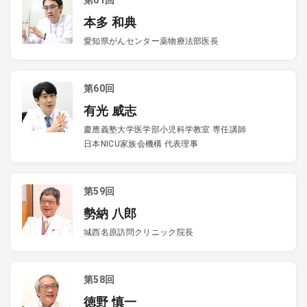
第61回
本多 和典
愛知県がんセンター薬物療法部医長
第60回
有光 威志
慶應義塾大学医学部小児科学教室 専任講師
日本NICU家族会機構 代表理事
第59回
勢納 八郎
城西名原訪問クリニック院長
第58回
徳野 慎一