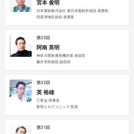
宮本 俊明
日本製鉄株式会社 東日本製鉄所統括 産業医
同君津地区総括 産業医
第33回
阿南 英明
神奈川県医療危機対策 統括官
藤沢市民病院 副院長
第32回
英 裕雄
三育会 理事長
新宿ヒロクリニック 院長
第31回