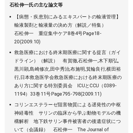
石松伸一氏の主な論文等
【病態・疾患別にみるエキスパートの輸液管理】
輸液製剤と輸液量の決め方（解説／特集）
石松伸一 重症集中ケア8巻4号Page18-
20(2009.10)
救急医療における終末期医療に関する提言（ガイ
ドライン）（解説） 有賀徹,石松伸一,木下順弘,
黒川顕,島崎修次,田中秀治,布施明,箕輪良行,横田裕
行,日本救急医学会救急医療における終末期医療の
あり方に関する特別委員会 ICUとCCU（0389-
1194）33巻11号Page795‐798(2009.11)
コリンエステラーゼ阻害物質による遅発性の中枢
神経毒性 サリンの臨床から学ぶ動物モデルの機
構解析 地下鉄サリン事件被害者の後遺症状につ
いて（会議録） 石松伸一 The Journal of