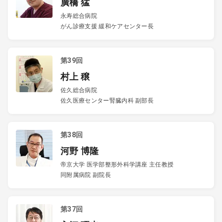
廣橋 猛
永寿総合病院
がん診療支援 緩和ケアセンター長
第39回
村上 穣
佐久総合病院
佐久医療センター腎臓内科 副部長
第38回
河野 博隆
帝京大学 医学部整形外科学講座 主任教授
同附属病院 副院長
第37回