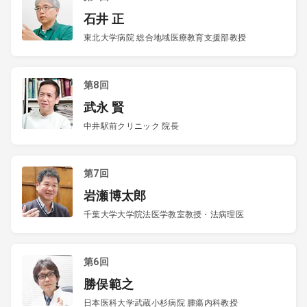
石井 正
東北大学病院 総合地域医療教育支援部教授
第8回
武永 賢
中井駅前クリニック 院長
第7回
岩瀬博太郎
千葉大学大学院法医学教室教授・法病理医
第6回
勝俣範之
日本医科大学武蔵小杉病院 腫瘍内科教授