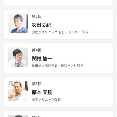
第5回
羽田丈紀
おなかクリニック おしりセンター 部長
第4回
関根 龍一
亀田総合病院疼痛・緩和ケア科部長
第3回
藤本 直規
藤本クリニック院長