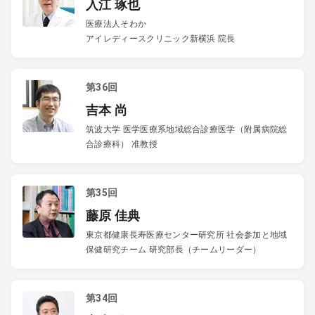
入江 琢也
医療法人そわか
アイレディースクリニック新横浜 院長
第36回
吉本 尚
筑波大学 医学医療系地域総合診療医学（附属病院総
合診療科） 准教授
第35回
藤原 佳典
東京都健康長寿医療センター研究所 社会参加と地域
保健研究チーム 研究部長（チームリーダー）
第34回