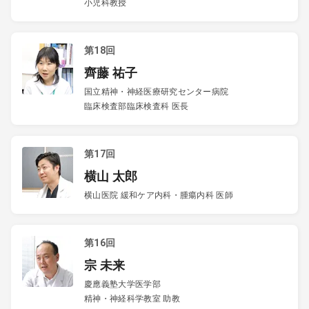
小児科教授
第18回
齊藤 祐子
国立精神・神経医療研究センター病院
臨床検査部臨床検査科 医長
第17回
横山 太郎
横山医院 緩和ケア内科・腫瘍内科 医師
第16回
宗 未来
慶應義塾大学医学部
精神・神経科学教室 助教