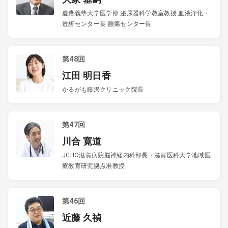
慶應義塾大学医学部 泌尿器科学教室教授 血液浄化・
透析センター長 腫瘍センター長
第48回
江田 明日香
かるがも藤沢クリニック院長
第47回
川合 寛道
JCHO滋賀病院脳神経内科部長・滋賀医科大学地域医
療教育研究拠点准教授
第46回
近藤 久禎