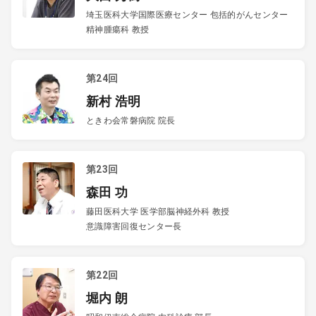
埼玉医科大学国際医療センター 包括的がんセンター
精神腫瘍科 教授
第24回
新村 浩明
ときわ会常磐病院 院長
第23回
森田 功
藤田医科大学 医学部脳神経外科 教授
意識障害回復センター長
第22回
堀内 朗