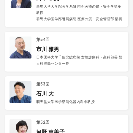
群馬大学大学院医学系研究科 医療の質・安全学講座
教授
群馬大学医学部附属病院 医療の質・安全管理部 部長
第54回
市川 雅男
日本医科大学千葉北総病院 女性診療科・産科部長 婦
人科腫瘍センター長
第53回
石川 大
順天堂大学医学部消化器内科准教授
第52回
河野 恵美子