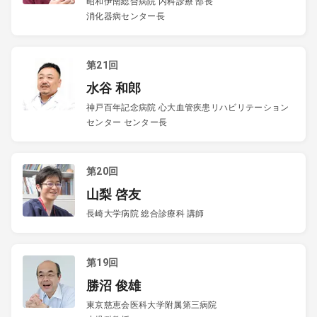
昭和伊南総合病院 内科診療 部長
消化器病センター長
第21回
水谷 和郎
神戸百年記念病院 心大血管疾患リハビリテーション
センター センター長
第20回
山梨 啓友
長崎大学病院 総合診療科 講師
第19回
勝沼 俊雄
東京慈恵会医科大学附属第三病院