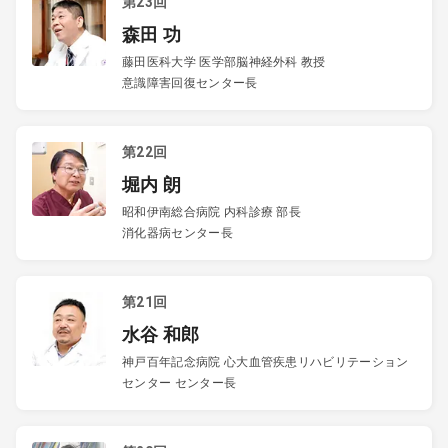
第23回
森田 功
藤田医科大学 医学部脳神経外科 教授
意識障害回復センター長
第22回
堀内 朗
昭和伊南総合病院 内科診療 部長
消化器病センター長
第21回
水谷 和郎
神戸百年記念病院 心大血管疾患リハビリテーション
センター センター長