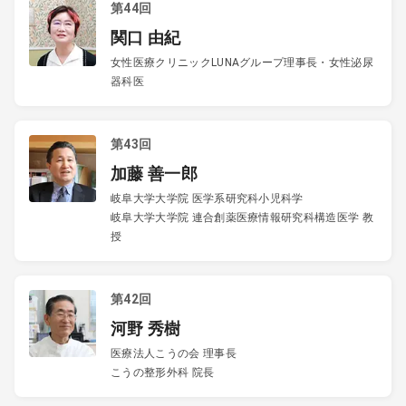
第44回
関口 由紀
女性医療クリニックLUNAグループ理事長・女性泌尿
器科医
第43回
加藤 善一郎
岐阜大学大学院 医学系研究科小児科学
岐阜大学大学院 連合創薬医療情報研究科構造医学 教
授
第42回
河野 秀樹
医療法人こうの会 理事長
こうの整形外科 院長