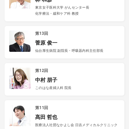
東京女子医科大学 がんセンター長
化学療法・緩和ケア科 教授
第13回
菅原 俊一
仙台厚生病院 副院長・呼吸器内科主任部長
第12回
中村 朋子
このはな産婦人科 院長
第11回
髙田 哲也
医療法人社団なかよし会 日吉メディカルクリニック