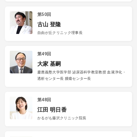
第50回
古山 登隆
自由が丘クリニック理事長
第49回
大家 基嗣
慶應義塾大学医学部 泌尿器科学教室教授 血液浄化・
透析センター長 腫瘍センター長
第48回
江田 明日香
かるがも藤沢クリニック院長