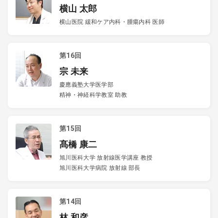
横山 太郎
横山医院 緩和ケア内科・腫瘍内科 医師
第16回
宗 未来
慶應義塾大学医学部
精神・神経科学教室 助教
第15回
髙橋 康二
旭川医科大学 放射線医学講座 教授
旭川医科大学病院 放射線 部長
第14回
林 和彦