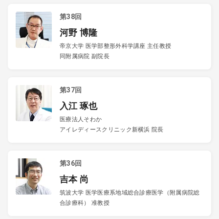
第38回
河野 博隆
帝京大学 医学部整形外科学講座 主任教授
同附属病院 副院長
第37回
入江 琢也
医療法人そわか
アイレディースクリニック新横浜 院長
第36回
吉本 尚
筑波大学 医学医療系地域総合診療医学（附属病院総
合診療科） 准教授