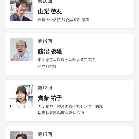
第20回
山梨 啓友
長崎大学病院 総合診療科 講師
第19回
勝沼 俊雄
東京慈恵会医科大学附属第三病院
小児科教授
第18回
齊藤 祐子
国立精神・神経医療研究センター病院
臨床検査部臨床検査科 医長
第17回