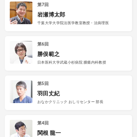
第7回
岩瀬博太郎
千葉大学大学院法医学教室教授・法病理医
第6回
勝俣範之
日本医科大学武蔵小杉病院 腫瘍内科教授
第5回
羽田丈紀
おなかクリニック おしりセンター 部長
第4回
関根 龍一