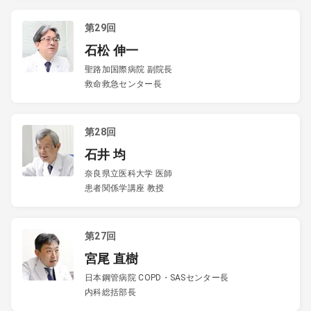
第29回
石松 伸一
聖路加国際病院 副院長
救命救急センター長
第28回
石井 均
奈良県立医科大学 医師
患者関係学講座 教授
第27回
宮尾 直樹
日本鋼管病院 COPD・SASセンター長
内科総括部長