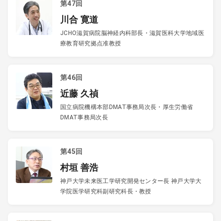
第47回
川合 寛道
JCHO滋賀病院脳神経内科部長・滋賀医科大学地域医
療教育研究拠点准教授
第46回
近藤 久禎
国立病院機構本部DMAT事務局次長・厚生労働省
DMAT事務局次長
第45回
村垣 善浩
神戸大学未来医工学研究開発センター長 神戸大学大
学院医学研究科副研究科長・教授