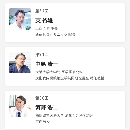
第32回
英 裕雄
三育会 理事長
新宿ヒロクリニック 院長
第31回
中島 清一
大阪大学大学院 医学系研究科
次世代内視鏡治療学共同研究講座 特任教授
第30回
河野 浩二
福島県立医科大学 消化管外科学講座
主任教授