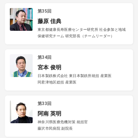
第35回
藤原 佳典
東京都健康長寿医療センター研究所 社会参加と地域
保健研究チーム 研究部長（チームリーダー）
第34回
宮本 俊明
日本製鉄株式会社 東日本製鉄所統括 産業医
同君津地区総括 産業医
第33回
阿南 英明
神奈川県医療危機対策 統括官
藤沢市民病院 副院長