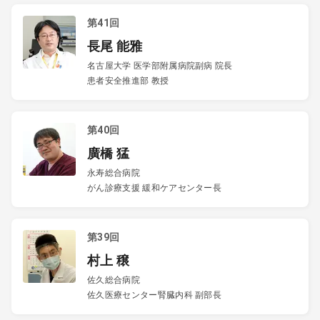
第41回
長尾 能雅
名古屋大学 医学部附属病院副病 院長
患者安全推進部 教授
第40回
廣橋 猛
永寿総合病院
がん診療支援 緩和ケアセンター長
第39回
村上 穣
佐久総合病院
佐久医療センター腎臓内科 副部長