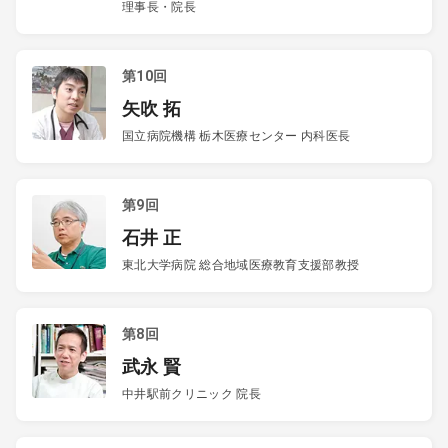
理事長・院長
第10回
矢吹 拓
国立病院機構 栃木医療センター 内科医長
第9回
石井 正
東北大学病院 総合地域医療教育支援部教授
第8回
武永 賢
中井駅前クリニック 院長