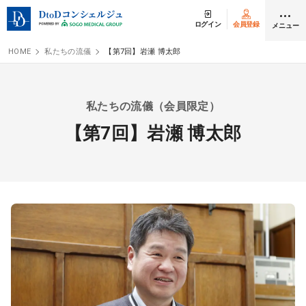
ログイン
会員登録
メニュー
HOME
私たちの流儀
【第7回】岩瀬 博太郎
クリニック開業
私たちの流儀（会員限定）
医師求人
【第7回】岩瀬 博太郎
DtoDとは
お問合せ
医院の譲渡・売却をお考えの方
採用をお考えの医療機関の方