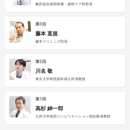
亀田総合病院疼痛・緩和ケア科部長
第3回
藤本 直規
藤本クリニック院長
第2回
川名 敬
東京大学病院産科婦人科准教授
第1回
高杉 紳一郎
九州大学病院リハビリテーション部診療准教授