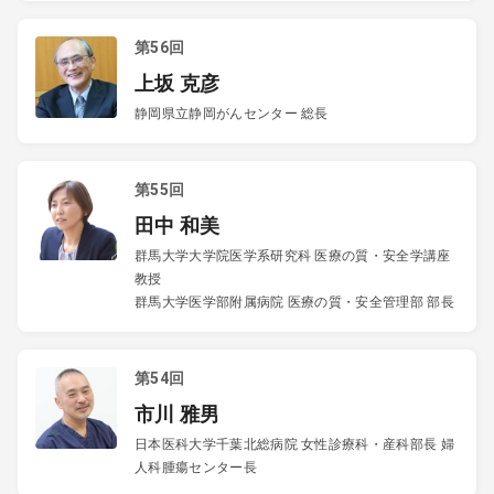
第56回
上坂 克彦
静岡県立静岡がんセンター 総長
第55回
田中 和美
群馬大学大学院医学系研究科 医療の質・安全学講座
教授
群馬大学医学部附属病院 医療の質・安全管理部 部長
第54回
市川 雅男
日本医科大学千葉北総病院 女性診療科・産科部長 婦
人科腫瘍センター長